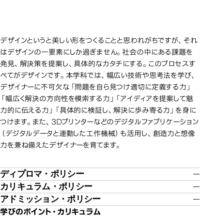
課題発見から
課題発見から課題解決、造形まで、デザイン
課題発見から課題解決、造形まで、デザイン
に必要な4つの力を養います。
に必要な4つの力を養います。
デザインというと美しい形をつくることと思われがちですが、それ
はデザインの一要素にしか過ぎません。社会の中にある課題を
発見、解決策を提案し、具体的なカタチにする。このプロセスす
べてがデザインです。本学科では、幅広い技術や思考法を学び、
デザイナーに不可欠な「問題を自ら見つけ適切に定義する力」
「幅広く解決の方向性を模索する力」「アイディアを提案して魅
力的に伝える力」「具体的に検証し、解決に歩み寄る力」を身に
つけます。また、3Dプリンターなどのデジタルファブリケーション
（デジタルデータと連動した工作機械）も活用し、創造力と想像
力を兼ね備えたデザイナーを育てます。
ディプロマ・ポリシー
カリキュラム・ポリシー
アドミッション・ポリシー
学びのポイント・カリキュラム