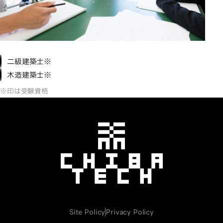
二級建築士※
木造建築士※
※印は受験資格
千葉工業大学
Site Policy
Privacy Policy