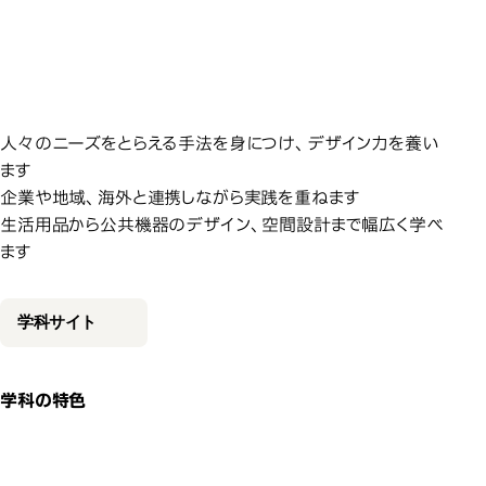
法を身につけ、広い分野で活躍で
法を身につけ、広い分野で活躍で
法を身につけ、広い分野で活躍で
法を身につけ、広い分野で活躍で
デザイナーに不可欠な技術と思
きる総合的な提案力を伸ばしま
きる総合的な提案力を伸ばしま
きる総合的な提案力を伸ばしま
きる総合的な提案力を伸ばしま
す。
す。
す。
す。
人々のニーズをとらえる手法を身につけ、デザイン力を養い
ます
企業や地域、海外と連携しながら実践を重ねます
生活用品から公共機器のデザイン、空間設計まで幅広く学べ
ます
学科サイト
学科の特色