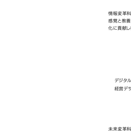
教育研
情報変革科
感覚と教養
化に貢献し
未来
学部・
デジタ
経営デ
教育研
未来変革科