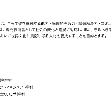
教育研究上の目的
究上の目的
は、自ら学習を継続する能力・論理的思考力・課題解決力・コミュ
え、専門技術者として社会の変化と進展に対応し、また、守るべき
おいて世界文化に貢献し得る人材を養成することを目的とする。
社会システム
学部・学科・
システム科学部
学科・研究科・専攻の名称
報科学科
クトマネジメント学科
経営リスク科学科