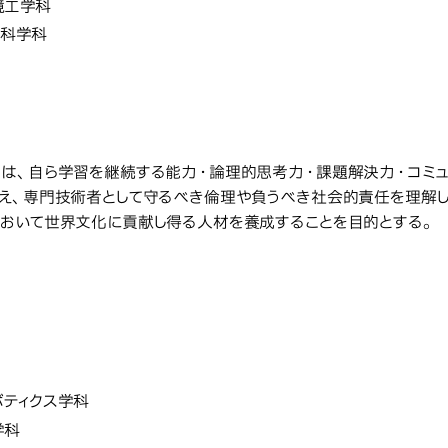
境工学科
ン科学科
教育研究上の目的
究上の目的
は、自ら学習を継続する能力・論理的思考力・課題解決力・コミュ
え、専門技術者として守るべき倫理や負うべき社会的責任を理解
おいて世界文化に貢献し得る人材を養成することを目的とする。
先進工学部
学部・学科・
工学部
学科・研究科・専攻の名称
ボティクス学科
学科