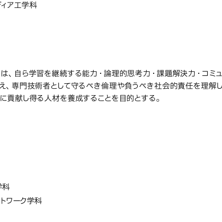
ディア工学科
教育研究上の目的
究上の目的
は、自ら学習を継続する能力・論理的思考力・課題解決力・コミュ
え、専門技術者として守るべき倫理や負うべき社会的責任を理解
に貢献し得る人材を養成することを目的とする。
情報科学部
学部・学科・
科学部
学科・研究科・専攻の名称
学科
トワーク学科