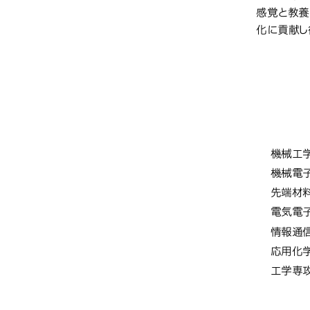
感覚と教養
化に貢献し
大学
学部・
機械工
機械電
先端材
電気電
情報通
応用化
工学専