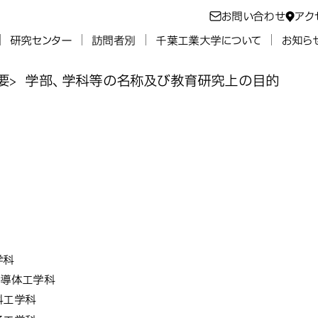
お問い合わせ
アク
研究センター
訪問者別
千葉工業大学について
お知ら
要
学部、学科等の名称及び教育研究上の目的
等の名称及び教
の名称及び教育
の名称及び教育
工学部
学部・学科・
部
学科・研究科・専攻の名称
学科
半導体工学科
料工学科