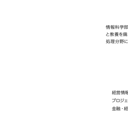
教育研
情報科学部
と教養を備
処理分野に
社会
学部・
経営情
プロジェ
金融・