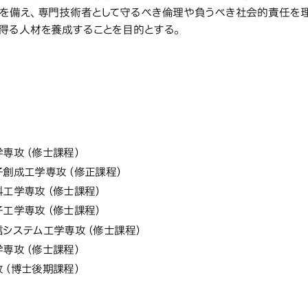
を備え、専門技術者として守るべき倫理や負うべき社会的責任を
得る人材を養成することを目的とする。
大学院工学研究
学部・学科・
院工学研究科
学科・研究科・専攻の名称
学専攻（修士課程）
子創成工学専攻（修正課程）
料工学専攻（修士課程）
子工学専攻（修士課程）
信システム工学専攻（修士課程）
学専攻（修士課程）
攻（博士後期課程）