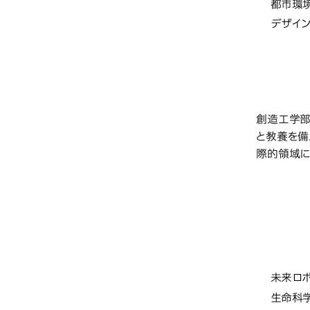
都市環
デザイ
教育研
創造工学部
と教養を備
際的領域に
先進
学部・
未来ロ
生命科