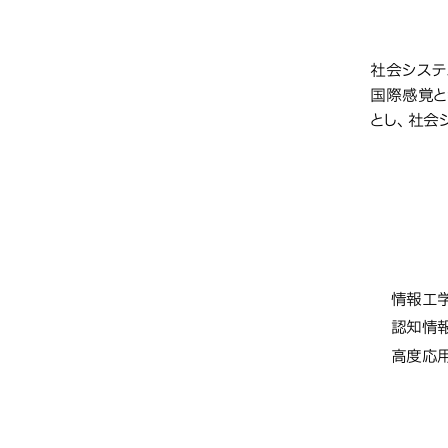
教育研
社会システ
国際感覚と
とし、社会
情報
学部・
情報工
認知情
高度応