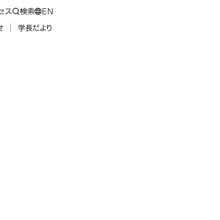
セス
検索
EN
せ
学長だより
育研究上の目的
研究上の目
研究上の目
研究科・専攻の名称