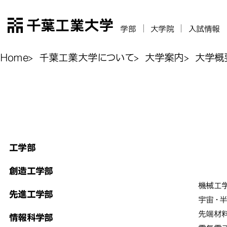
千葉工業大学
学部
大学院
入試情報
Home
千葉工業大学について
大学案内
大学概
学部、学科
学部、学科等
学部、学科等
工学部
的
的
工学
創造工学部
学部・
機械工
先進工学部
宇宙・
先端材
情報科学部