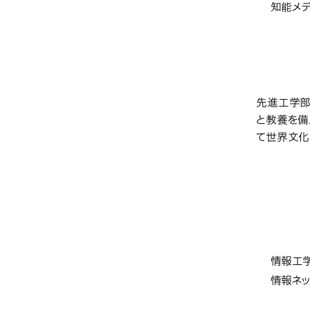
知能メ
教育研
先進工学部
と教養を備
て世界文化
情報
学部・
情報工
情報ネッ