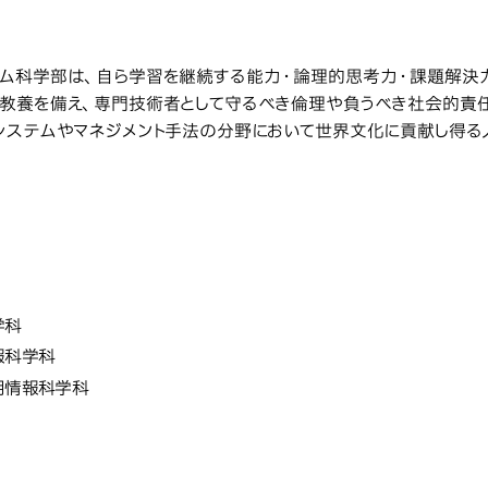
教育研究上の目的
究上の目的
ム科学部は、自ら学習を継続する能力・論理的思考力・課題解決力
教養を備え、専門技術者として守るべき倫理や負うべき社会的責
システムやマネジメント手法の分野において世界文化に貢献し得る
情報変革科学部
学部・学科・
変革科学部
学科・研究科・専攻の名称
学科
報科学科
用情報科学科