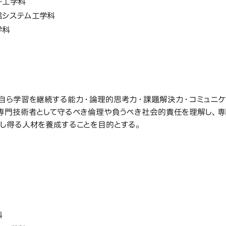
子工学科
信システム工学科
学科
教育研究上の目的
究上の目的
自ら学習を継続する能力・論理的思考力・課題解決力・コミュニケ
専門技術者として守るべき倫理や負うべき社会的責任を理解し、
し得る人材を養成することを目的とする。
創造工学部
学部・学科・
工学部
学科・研究科・専攻の名称
科