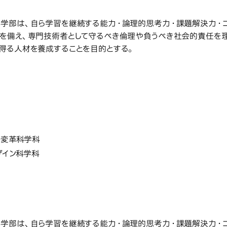
教育研究上の目的
究上の目的
学部は、自ら学習を継続する能力・論理的思考力・課題解決力・コ
を備え、専門技術者として守るべき倫理や負うべき社会的責任を
得る人材を養成することを目的とする。
未来変革科学部
学部・学科・
変革科学部
学科・研究科・専攻の名称
ル変革科学科
ザイン科学科
教育研究上の目的
究上の目的
学部は、自ら学習を継続する能力・論理的思考力・課題解決力・コ