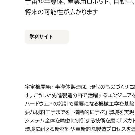
宇宙や半導体、産業用ロボット、自動車
将来の可能性が広がります
学科サイト
先進工学の基幹となる機械・電子
先進工学の基幹となる機械・電子
ものづくりの不可能を可能にする
ものづくりの不可能を可能にする
宇宙機開発・半導体製造は、現代のものづくりに
す。こうした先進製造分野で活躍するエンジニア
ハードウェアの設計で重要になる機械工学を基
要な材料工学までを「横断的に学ぶ」環境を実現
システム全体を精密に制御する技術を磨く「メカ
環境に耐える新材料や革新的な製造プロセスを追