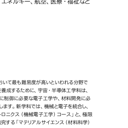
、エネルギー、航空、医療・福祉など
先進工学の基幹となる機械・電子・材料を
・材料を「横断的に学び」
・材料を「横断的に学び」
ものづくりの不可能を可能にする
おいて最も難易度が高いといわれる分野で
を養成するために、宇宙・半導体工学科は、
盤に制御に必要な電子工学や、材料開発に必
します。新学科では、機械と電子を統合し、
トロニクス（機械電子工学）コース」と、極限
究する「マテリアルサイエンス（材料科学）