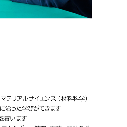
いった
いった
いった
いった
めざし
めざし
めざし
めざし
宇宙や半導体産業と
・材料科学を
・材料科学を
・材料科学を
・材料科学を
先進分野の技術者を
す。
す。
す。
す。
、マテリアルサイエンス（材料科学）
機械工学・電子工学・
に沿った学びができます
横断的に身につけます
を養います