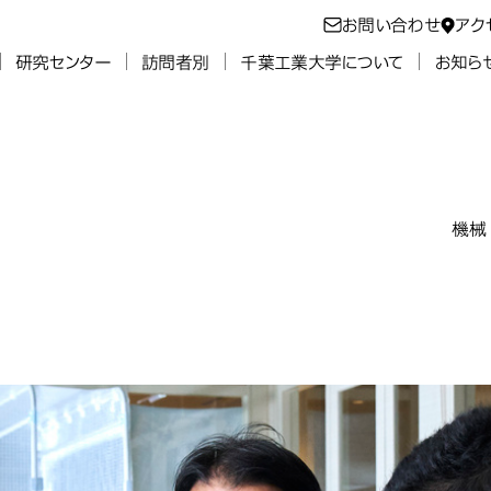
お問い合わせ
アク
研究センター
訪問者別
千葉工業大学について
お知ら
機械
宇宙
工学科
工学科
月設置予定）
月設置予定）