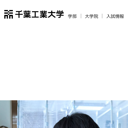
千葉工業大学
学部
大学院
入試情報
宇宙・半導体
宇宙・半導体
（2027年4
（2027年4