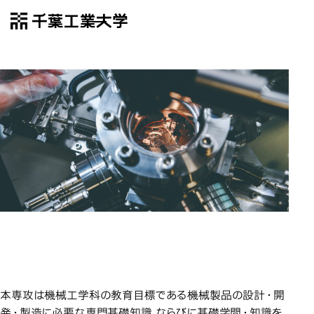
千葉工業大学
EN
Open Menu
機械工学専攻
機械工学専攻
製造
製造業の最先端分野で活躍できる
製造業の最先端分野で活躍できる
創造的技術者・研究者を育成
創造的技術者・研究者を育成
本専攻は機械工学科の教育目標である機械製品の設計・開
発・製造に必要な専門基礎知識，ならびに基礎学問・知識を