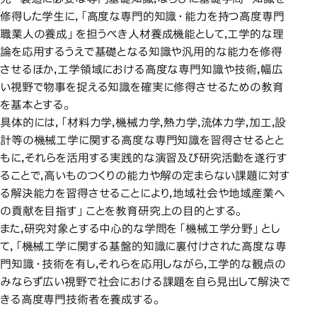
修得した学生に，「高度な専門的知識・能力を持つ高度専門
職業人の養成」を担うべき人材養成機能として，工学的な理
論を応用するうえで基礎となる知識や汎用的な能力を修得
させるほか，工学領域における高度な専門知識や技術，幅広
い視野で物事を捉える知識を確実に修得させるための教育
を基本とする。
具体的には，「材料力学，機械力学，熱力学，流体力学，加工，設
計等の機械工学に関する高度な専門知識を習得させるとと
もに，それらを活用する実践的な演習及び研究活動を遂行す
ることで，高いものつくりの能力や解の定まらない課題に対す
る解決能力を習得させることにより，地域社会や地域産業へ
の貢献を目指す」ことを教育研究上の目的とする。
また，研究対象とする中心的な学問を「機械工学分野」とし
て，「機械工学に関する基盤的知識に裏付けされた高度な専
門知識・技術を有し，それらを応用しながら，工学的な観点の
みならず広い視野で社会における課題を自ら見出して解決で
きる高度専門技術者を養成する。