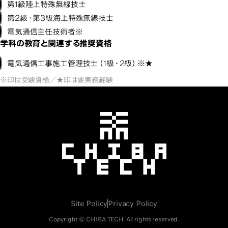
第1級陸上特殊無線技士
第2級・第3級海上特殊無線技士
電気通信主任技術者※
学科の教育と関連する推奨資格
電気通信工事施工管理技士（1級・2級）※★
※印は受験資格／★印は要実務経験
千葉工業大学
Site Policy
Privacy Policy
Copyright © CHIBA TECH. All rights reserved.