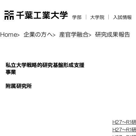
千葉工業大学
学部
大学院
入試情報
Home
企業の方へ
産官学融合
研究成果報告
私立大学戦略的研究基盤形成支援
研究成果報告
事業
私立
附属研究所
『エネ
『エネ
傷評価
傷評価
H27～R
H27～R