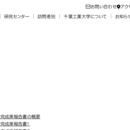
お問い合わせ
アク
研究センター
訪問者別
千葉工業大学について
お知ら
研究成果報告
大学戦略的研究基盤形成支援
『エネルギ・航空
ルギ・航空運輸機器の安全性向上に資す
ルギ・航空運輸機器の安全性向上に資す
体系の構築』成果報告
体系の構築』成果報告
1研究成果報告書の概要
1研究成果報告書1