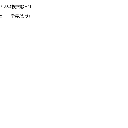
セス
検索
EN
せ
学長だより
私立大学戦略的研究基盤
事業
運輸機器の安全性向上に資する高精度マ
る高精度マルチスケール損
る高精度マルチスケール損