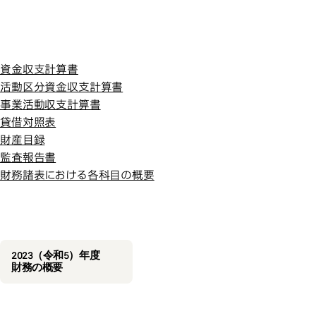
令和５年度
令和５年度
資金収支計算書
活動区分資金収支計算書
事業活動収支計算書
貸借対照表
財産目録
監査報告書
財務諸表における各科目の概要
2023（令和5）年度
財務の概要