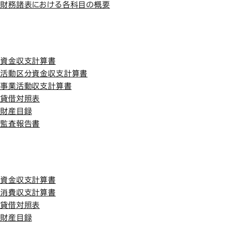
財務諸表における各科目の概要
平成27年度
平成27年度
資金収支計算書
活動区分資金収支計算書
事業活動収支計算書
貸借対照表
財産目録
監査報告書
平成26年度
平成26年度
資金収支計算書
消費収支計算書
貸借対照表
財産目録