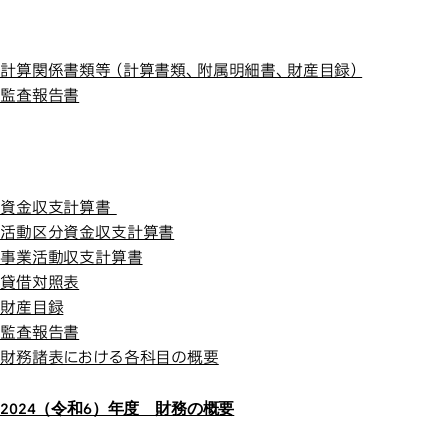
大学経営を
令和７年度
大学経営を支える財務
令和７年度
計算関係書類等（計算書類、附属明細書、財産目録）
監査報告書
令和６年度
令和６年度
資金収支計算書
活動区分資金収支計算書
事業活動収支計算書
貸借対照表
財産目録
監査報告書
財務諸表における各科目の概要
2024（令和6）年度 財務の概要