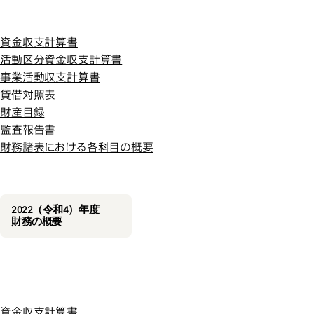
令和４年度
令和４年度
資金収支計算書
活動区分資金収支計算書
事業活動収支計算書
貸借対照表
財産目録
監査報告書
財務諸表における各科目の概要
2022（令和4）年度
財務の概要
令和３年度
資金収支計算書