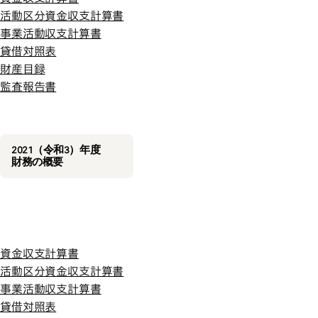
令和３年度
活動区分資金収支計算書
事業活動収支計算書
貸借対照表
財産目録
監査報告書
2021（令和3）年度
財務の概要
令和２年度
令和２年度
資金収支計算書
活動区分資金収支計算書
事業活動収支計算書
貸借対照表