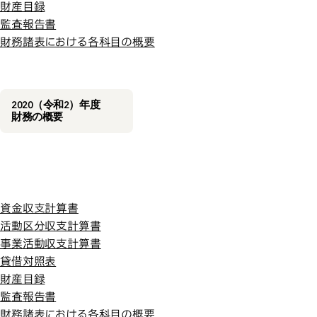
財産目録
監査報告書
財務諸表における各科目の概要
2020（令和2）年度
財務の概要
令和元年度
令和元年度
資金収支計算書
活動区分収支計算書
事業活動収支計算書
貸借対照表
財産目録
監査報告書
財務諸表における各科目の概要