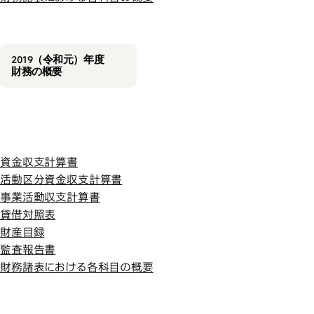
2019（令和元）年度
財務の概要
平成30年度
平成30年度
資金収支計算書
活動区分資金収支計算書
事業活動収支計算書
貸借対照表
財産目録
監査報告書
財務諸表における各科目の概要