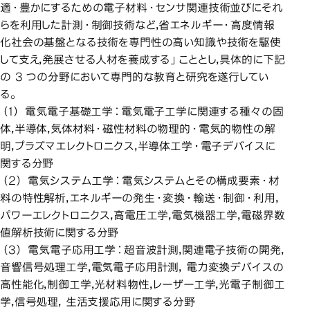
適・豊かにするための電子材料・センサ関連技術並びにそれ
らを利用した計測・制御技術など，省エネルギー・高度情報
化社会の基盤となる技術を専門性の高い知識や技術を駆使
して支え，発展させる人材を養成する」こととし，具体的に下記
の 3 つの分野において専門的な教育と研究を遂行してい
る。
（1） 電気電子基礎工学：電気電子工学に関連する種々の固
体，半導体，気体材料・磁性材料の物理的・電気的物性の解
明，プラズマエレクトロニクス，半導体工学・電子デバイスに
関する分野
（2） 電気システム工学：電気システムとその構成要素・材
料の特性解析，エネルギーの発生・変換・輸送・制御・利用，
パワーエレクトロニクス，高電圧工学，電気機器工学，電磁界数
値解析技術に関する分野
（3） 電気電子応用工学：超音波計測，関連電子技術の開発，
音響信号処理工学，電気電子応用計測， 電力変換デバイスの
高性能化，制御工学，光材料物性，レーザー工学，光電子制御工
学，信号処理， 生活支援応用に関する分野