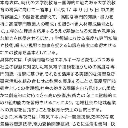
本専攻は、時代の大学院教育－国際的に魅力ある大学院教
育の構築に向けて－答申」（平成 17 年 9 月 5 日 中央教
育審議会）の趣旨を踏まえて，「高度な専門的知識・能力を
持つ高度専門職業人の養成」を担うべき人材養成機能とし
て，工学的な理論を応用するうえで基礎となる知識や汎用的
な能力を修得させるほか，工学領域における高度な専門知識
や技術，幅広い視野で物事を捉える知識を確実に修得させる
ための教育を基本としている。
具体的には，「環境問題や省エネルギーなど変化しつつある
社会の課題に対応した電気電子技術を担うための高度な専
門知識・技術に基づき，それらを活用する実践的な演習及び
研究活動を組み合わせた教育を実施することで，高度専門技
術者としての倫理観，社会の抱える課題を自ら見出して，柔軟
かつ創造的に対応できる高い技術，技術力の向上に継続的に
取り組む能力を習得させることにより， 地域社会や地域産業
への貢献を目指す」ことを教育研究上の目的とする。
さらに，本専攻では，「電気エネルギー関連技術，効率的な電
気機器関連技術，電力変換関連技術， さらに生活を便利・快