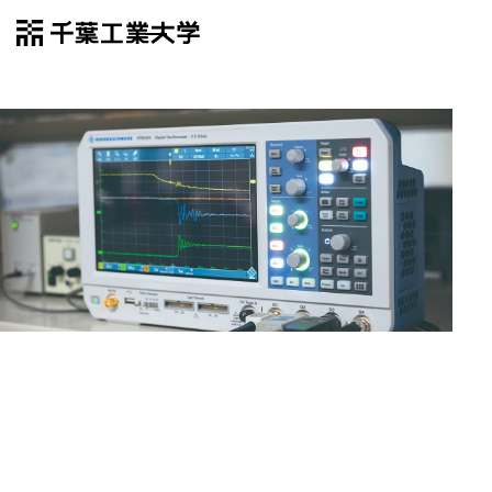
千葉工業大学
EN
Open Menu
電気電子
電気電子工学専攻
環境問題や省エネルギーなど変化
環境問題や省エネルギーなど変化
環境問題や省エネルギーなど変化
環境問題や省エネルギーなど変
に対応できる技術者・研究者を育
に対応できる技術者・研究者を育
に対応できる技術者・研究者を育
成
成
成