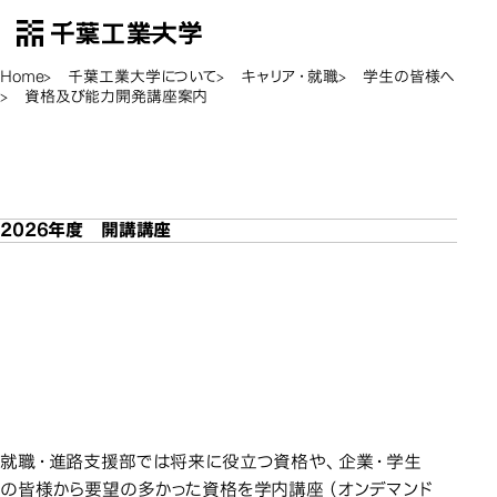
千葉工業大学
EN
Open Menu
Home
千葉工業大学について
キャリア・就職
学生の皆様へ
資格及び能力開発講座案内
資格及び能力開発講座案
資格及び能力開発講座案
資格及び能力開発講座案
内
内
2026年度 開講講座
2026年
2026年度 開講講座
資格・検定（資格取得奨励制度あり）
資格・検定（資格取得奨励制度あ
資格・検定（資格取得奨励制度あ
り）
り）
就職・進路支援部では将来に役立つ資格や、企業・学生
の皆様から要望の多かった資格を学内講座（オンデマンド