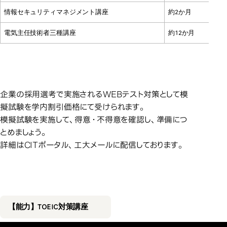
情報セキュリティマネジメント講座
約2か月
電気主任技術者三種講座
約12か月
各種適性検査模
各種適性検査模擬試験
企業の採用選考で実施されるWEBテスト対策として模
擬試験を学内割引価格にて受けられます。
模擬試験を実施して、得意・不得意を確認し、準備につ
とめましょう。
詳細はCITポータル、工大メールに配信しております。
能力開発講座（語
能力開発講座（語学）
【能力】TOEIC対策講座