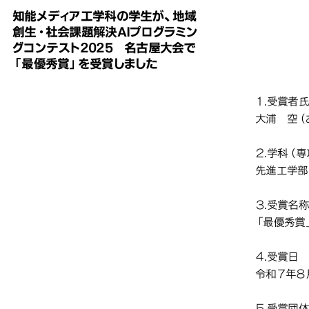
知能メディア工学科の学生が、地域
賞しました
賞しました
賞しました
賞しました
創⽣・社会課題解決AIプログラミン
知能
知能
知能
グコンテスト2025 名古屋大会で
「最優秀賞」を受賞しました
決A
決A
決A
「最
「最
「最
１.受賞者
大浦 空（
２.学科（
先進工学部
３.受賞名
「最優秀賞
４.受賞日
令和７年８
５.受賞団