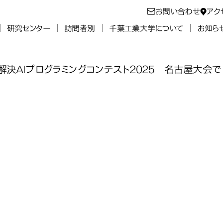
お問い合わせ
アク
研究センター
訪問者別
千葉工業大学について
お知ら
決AIプログラミングコンテスト2025 名古屋大会で
工学科の学生が
工学科の学生が
工学科の学生が
工学科の学生が
Iプログラミン
Iプログラミン
Iプログラミン
Iプログラミン
メディア工学科
古屋大会で「最
古屋大会で「最
古屋大会で「最
古屋大会で「最