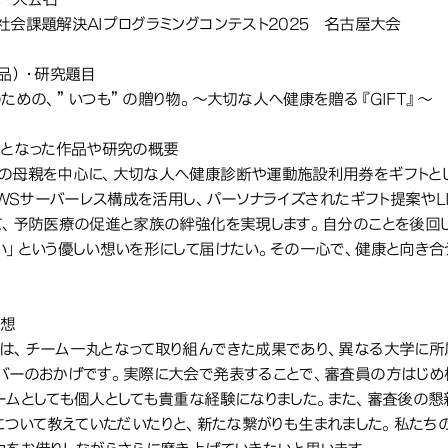
社会課題解決AIプログラミングコンテスト2025 名古屋大会
作品）・研究題目
のための、”いつも”の贈り物。〜大切な人へ健康を贈る『GIFT』〜
象となった作品や研究の概要
の⺟親を中⼼に、⼤切な⼈へ健康診断や運動施設利⽤券をギフトとし
とAWSサーバーレス構成を活⽤し、パーソナライズされたギフト提案やL
て、予防医療の促進と家族の絆強化を実現します。自分のことを後回
い」という優しい想いを形にして届けたい。その一心で、健康と向き合
。
感想
は、チーム一丸となって取り組んできた成果であり、異なる大学に所
バーのおかげです。実際に大会で発表することで、審査員の方はじめ
ムとしても個人としても貴重な経験になりました。また、審査後の懇親会では、
an) について教えていただいたりと、新たな繋がりも生まれました。私た