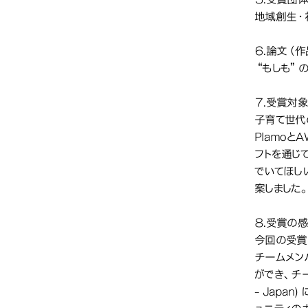
地域創⽣・
６.論文（
“もしも”
７.受賞対
⼦育て世代
Plamo
フトを通じ
でいてほし
案しました
８.受賞の
今回の受賞
チームメン
ができ、チー
- Jap