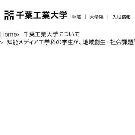
千葉工業大学
学部
大学院
入試情報
Home
千葉工業大学について
知能メディア工学科の学生が、地域創⽣・社会課題解
知能メディア
知能メディア
知能メディア
知能メディア
社会課題解決A
社会課題解決A
社会課題解決A
社会課題解決A
知能
ト2025 名
ト2025 名
ト2025 名
ト2025 名