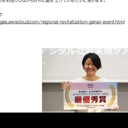
力をお借りしながらさらに磨き上げていきたいと思います。
ク
ges.awscloud.com/regional-revitalization-genai-event.html