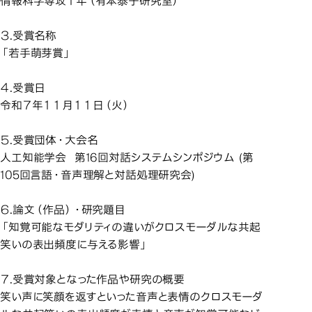
情報科学専攻１年（有本泰子研究室）
３.受賞名称
「若手萌芽賞」
４.受賞日
令和７年１１月１１日（火）
５.受賞団体・大会名
人工知能学会 第16回対話システムシンポジウム (第
105回言語・音声理解と対話処理研究会)
６.論文（作品）・研究題目
「知覚可能なモダリティの違いがクロスモーダルな共起
笑いの表出頻度に与える影響」
７.受賞対象となった作品や研究の概要
笑い声に笑顔を返すといった音声と表情のクロスモーダ