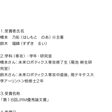
未来ロボティクス専攻の卒
未来ロボティクス専攻の卒
未来ロボティクス専攻の卒
未来ロボティクス専攻の卒
業生らが富士技術出版㈱か
業生らが富士技術出版㈱か
業生らが富士技術出版㈱か
業生らが富士技術出版㈱か
未来ロボティクス専
ら第18回JRM優秀論文賞を
ら第18回JRM優秀論文賞を
ら第18回JRM優秀論文賞を
ら第18回JRM優秀論文賞を
受賞しました
受賞しました
受賞しました
受賞しました
１.受賞者氏名
橋本 乃彩（はしもと のあ）※主著
鈴木 瑠緯（すずき るい）
２.学科（専攻）・学年・研究室
橋本さん：未来ロボティクス専攻修了生（菊池 耕生研
究室）
鈴木さん：未来ロボティクス専攻中退後、現テキサス大
学アーリントン校修士２年
３.受賞名称
「第１８回JRM優秀論文賞」