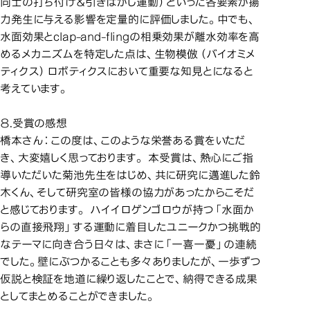
同士の打ち付け＆引きはがし運動）といった各要素が揚
力発生に与える影響を定量的に評価しました。中でも、
水面効果とclap-and-flingの相乗効果が離水効率を高
めるメカニズムを特定した点は、生物模倣（バイオミメ
ティクス）ロボティクスにおいて重要な知見とになると
考えています。
８.受賞の感想
橋本さん：この度は、このような栄誉ある賞をいただ
き、大変嬉しく思っております。 本受賞は、熱心にご指
導いただいた菊池先生をはじめ、共に研究に邁進した鈴
木くん、そして研究室の皆様の協力があったからこそだ
と感じております。 ハイイロゲンゴロウが持つ「水面か
らの直接飛翔」する運動に着目したユニークかつ挑戦的
なテーマに向き合う日々は、まさに「一喜一憂」の連続
でした。壁にぶつかることも多々ありましたが、一歩ずつ
仮説と検証を地道に繰り返したことで、納得できる成果
としてまとめることができました。