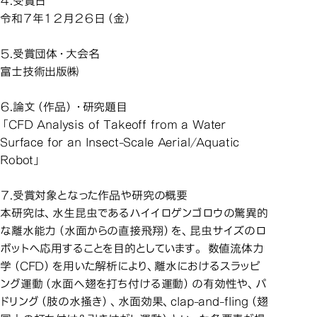
４.受賞日
令和７年１２月２６日（金）
５.受賞団体・大会名
富士技術出版㈱
６.論文（作品）・研究題目
「CFD Analysis of Takeoff from a Water
Surface for an Insect-Scale Aerial/Aquatic
Robot」
７.受賞対象となった作品や研究の概要
本研究は、水生昆虫であるハイイロゲンゴロウの驚異的
な離水能力（水面からの直接飛翔）を、昆虫サイズのロ
ボットへ応用することを目的としています。 数値流体力
学（CFD）を用いた解析により、離水におけるスラッピ
ング運動（水面へ翅を打ち付ける運動）の有効性や、パ
ドリング（肢の水掻き）、水面効果、clap-and-fling（翅