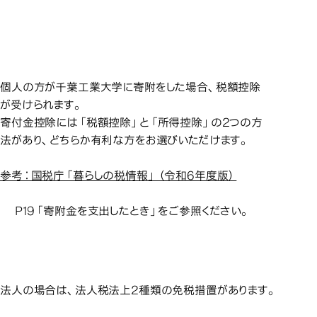
免税措置につ
個人の場合
免税措置について
個人の場合
個人の方が千葉工業大学に寄附をした場合、税額控除
が受けられます。
寄付金控除には「税額控除」と「所得控除」の2つの方
法があり、どちらか有利な方をお選びいただけます。
参考：国税庁「暮らしの税情報」（令和6年度版）
P19「寄附金を支出したとき」をご参照ください。
法人の場合
法人の場合
法人の場合は、法人税法上2種類の免税措置があります。