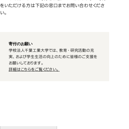
をいただける方は下記の窓口までお問い合わせくださ
い。
寄付のお願い
学校法人千葉工業大学では、教育・研究活動の充
実、および学生生活の向上のために皆様のご支援を
お願いしております。
詳細はこちらをご覧ください。
奨学寄付金
奨学寄付金
千葉工業大学教学センター産官学
千葉工業大学教学センター産官学
千葉工業大学教学センター産官学