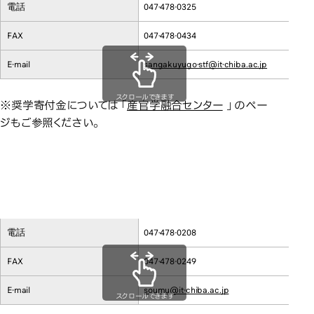
融合課
融合課
電話
047-478-0325
FAX
047-478-0434
E-mail
sangakuyugo-stf@it-chiba.ac.jp
スクロールできます
※奨学寄付金については「
産官学融合センター
」のペー
ジもご参照ください。
一般寄付金
千葉工業
一般寄付金
千葉工業大学総務部総務担当
電話
047-478-0208
FAX
047-478-0249
E-mail
soumu@it-chiba.ac.jp
スクロールできます