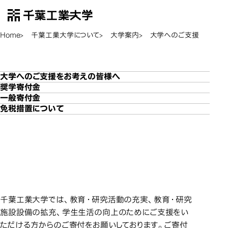
千葉工業大学
EN
Open Menu
Home
千葉工業大学について
大学案内
大学へのご支援
大学へのご
大学へのご支援
大学へのご支援をお考えの皆様へ
奨学寄付金
一般寄付金
免税措置について
大学へのご支援をお考え
大学へのご支援をお考えの
大学へのご支援をお考えの
皆様へ
皆様へ
千葉工業大学では、教育・研究活動の充実、教育・研究
施設設備の拡充、学生生活の向上のためにご支援をい
ただける方からのご寄付をお願いしております。ご寄付