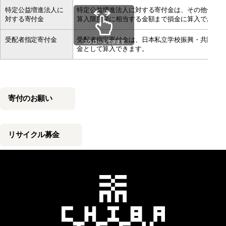
特定公益増進法人に
特定公益増進法人に対する寄付金は、その他一般
対する寄付金
算入限度額に相当する金額まで損金に算入できま
受配者指定寄付金
受配者指定寄付金は、日本私立学校振興・共済事
スクロールできます
金として算入できます。
寄付のお願い
リサイクル募金
千葉工業大学