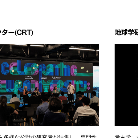
ター(CRT)
地球学研究
ら多様な分野の研究者が結集し、専門性
考古学、