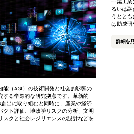
千葉工業
るいは融
うととも
は助成研
詳細を
知能（AGI）の技術開発と社会的影響の
究する学際的な研究拠点です。革新的
術の創出に取り組むと同時に、産業や経済
パクト評価、地政学リスクの分析、文明
リスクと社会レジリエンスの設計などを
。