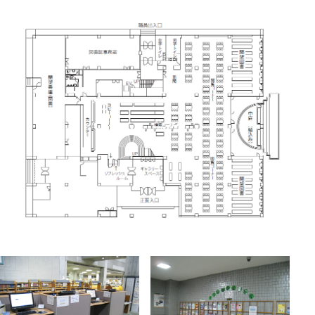
1階
［館内図］
1階