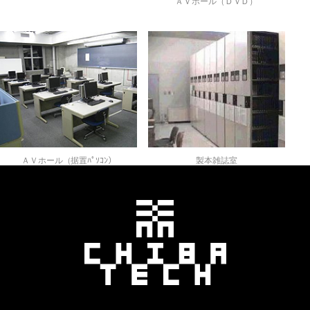
ＡＶホール（ＤＶＤ）
ＡＶホール（据置ﾊﾟｿｺﾝ）
製本雑誌室
千葉工業大学