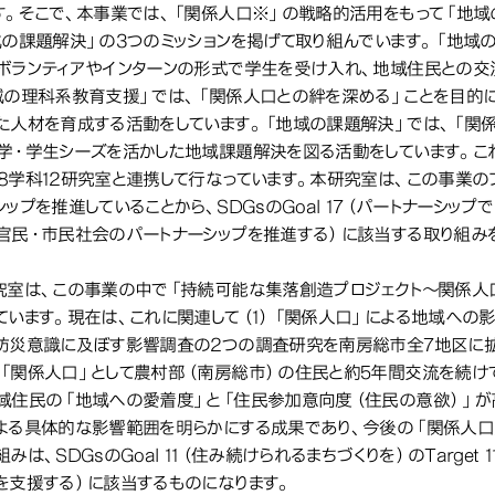
す。そこで、本事業では、「関係人口※」の戦略的活用をもって「地
域の課題解決」の3つのミッションを掲げて取り組んでいます。「地域
ボランティアやインターンの形式で学生を受け入れ、地域住民との交
域の理科系教育支援」では、「関係人口との絆を深める」ことを目的
た人材を育成する活動をしています。「地域の課題解決」では、「関
学・学生シーズを活かした地域課題解決を図る活動をしています。こ
8学科12研究室と連携して行なっています。本研究室は、この事業の
ップを推進していることから、SDGsのGoal 17（パートナーシップで目標
官民・市民社会のパートナーシップを推進する）に該当する取り組みを
究室は、この事業の中で「持続可能な集落創造プロジェクト～関係人
ています。現在は、これに関連して（1）「関係人口」による地域への
防災意識に及ぼす影響調査の2つの調査研究を南房総市全7地区に
「関係人口」として農村部（南房総市）の住民と約5年間交流を続け
域住民の「地域への愛着度」と「住民参加意向度（住民の意欲）」が
よる具体的な影響範囲を明らかにする成果であり、今後の「関係人口
みは、SDGsのGoal 11（住み続けられるまちづくりを）のTarget
を支援する）に該当するものになります。