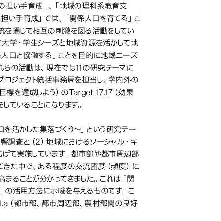
域の担い手育成」、「地域の理科系教育支
の担い手育成」では、「関係人口を育てる」こ
流を通じて相互の刺激を図る活動をしてい
に大学・学生シーズと地域資源を活かして地
係人口と協働する」ことを目的に地域ニーズ
れらの活動は、現在では11の研究テーマに
プロジェクト統括事務局を担当し、学内外の
を達成しよう）のTarget 17.17（効果
していることになります。
口を活かした集落づくり～」という研究テー
影響調査と（2）地域におけるソーシャル・キ
拡げて実施しています。都市部や都市周辺部
てきた中で、ある程度の交流密度（頻度）に
高まることが分かってきました。これは「関
」の活用方法に示唆を与えるものです。こ
 11.a（都市部、都市周辺部、農村部間の良好