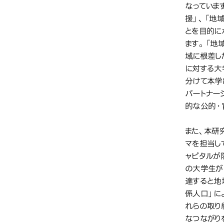
なっていま
援」、「地
とを目的に
ます。「地
域に根差し
に対する大
分けて本学
パートナーシ
的な公的・
また、本研
マを担当し
ャピタルが
の大学生が
達すると地
係人口」に
れらの取り組
なつながり