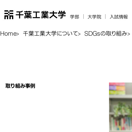
千葉工業大学
学部
大学院
入試情報
Home
千葉工業大学について
SDGsの取り組み
持続可能な
持続可能な地
持続可能な地
取り組み事例
る
る