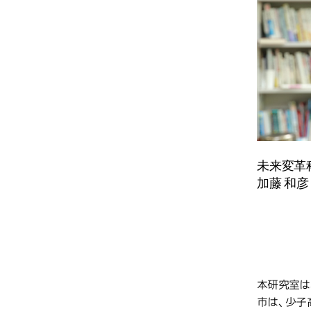
未来変革
加藤 和彦
取り
本研究室は
市は、少子