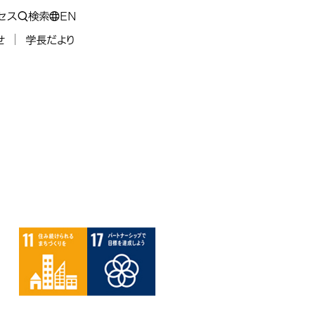
セス
検索
EN
せ
学長だより
カタチをつくる
タチをつく
タチをつく