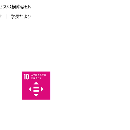
セス
検索
EN
せ
学長だより
楽は人や国を平