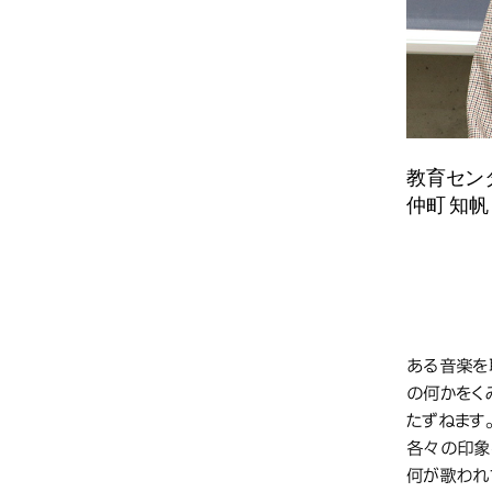
教育セン
仲町 知帆
取り
ある音楽を
の何かをく
たずねます
各々の印象
何が歌われ