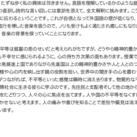
、たずね歩く私の興味は尽きません。言語を理解しているかのような
つ直訳し詩的な言い回しには意訳を添えて、全文解釈に挑みます。こ
に伝わるということです。これが自信となって外国語の壁が低くなり、
流行を博した音楽を扱うので、ノリも受けもよく満たされ癒しにもなり
、音楽の背景を探っていくことになります。
平等は貧富の差のせいだと考えられがちですが、どうやら精神的豊か
も不幸せに感じられるように、心の持ち方次第の面もあります。授業
は発展途上国でありながら先進国以上の精神的豊かさや人と人とのつ
様や心の内を映し出す鏡の役割を担い、世界中の聞き手の心を震わ
がつながれば、不平等といった感覚は瞬時に消え去ります。物質的な
際社会に生きる彼らに学ぶのです。先住民と支配者そして他の地か
をたどりつつ、人々の心に焦点を当てます。人や国の不平等をなくす
かせないと考えます。人の痛みや喜びを知ることで差別や偏見は消え
います。