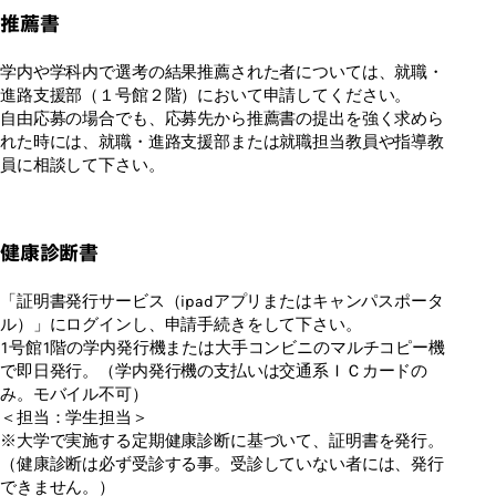
推薦書
学内や学科内で選考の結果推薦された者については、就職・
進路支援部（１号館２階）において申請してください。
自由応募の場合でも、応募先から推薦書の提出を強く求めら
れた時には、就職・進路支援部または就職担当教員や指導教
員に相談して下さい。
健康診断書
「証明書発行サービス（ipadアプリまたはキャンパスポータ
ル）」にログインし、申請手続きをして下さい。
1号館1階の学内発行機または大手コンビニのマルチコピー機
で即日発行。（学内発行機の支払いは交通系ＩＣカードの
み。モバイル不可）
＜担当：学生担当＞
※大学で実施する定期健康診断に基づいて、証明書を発行。
（健康診断は必ず受診する事。受診していない者には、発行
できません。）