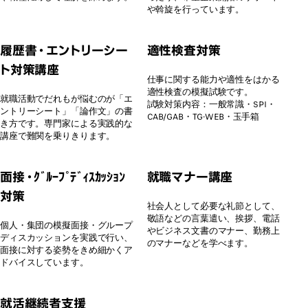
や斡旋を行っています。
履歴書・エントリーシー
適性検査対策
ト対策講座
仕事に関する能力や適性をはかる
適性検査の模擬試験です。
就職活動でだれもが悩むのが「エ
試験対策内容：一般常識・SPI・
ントリーシート」「論作文」の書
CAB/GAB・TG-WEB・玉手箱
き方です。専門家による実践的な
講座で難関を乗りきります。
面接・ｸﾞﾙｰﾌﾟﾃﾞｨｽｶｯｼｮﾝ
就職マナー講座
対策
社会人として必要な礼節として、
敬語などの言葉遣い、挨拶、電話
個人・集団の模擬面接・グループ
やビジネス文書のマナー、勤務上
ディスカッションを実践で行い、
のマナーなどを学べます。
面接に対する姿勢をきめ細かくア
ドバイスしています。
就活継続者支援