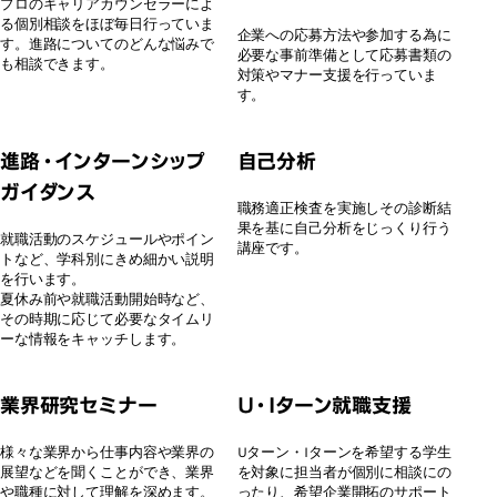
プロのキャリアカウンセラーによ
る個別相談をほぼ毎日行っていま
企業への応募方法や参加する為に
す。進路についてのどんな悩みで
必要な事前準備として応募書類の
も相談できます。
対策やマナー支援を行っていま
す。
進路・インターンシップ
自己分析
ガイダンス
職務適正検査を実施しその診断結
果を基に自己分析をじっくり行う
就職活動のスケジュールやポイン
講座です。
トなど、学科別にきめ細かい説明
を行います。
夏休み前や就職活動開始時など、
その時期に応じて必要なタイムリ
ーな情報をキャッチします。
業界研究セミナー
U・Iターン就職支援
様々な業界から仕事内容や業界の
Uターン・Iターンを希望する学生
展望などを聞くことができ、業界
を対象に担当者が個別に相談にの
や職種に対して理解を深めます。
ったり、希望企業開拓のサポート