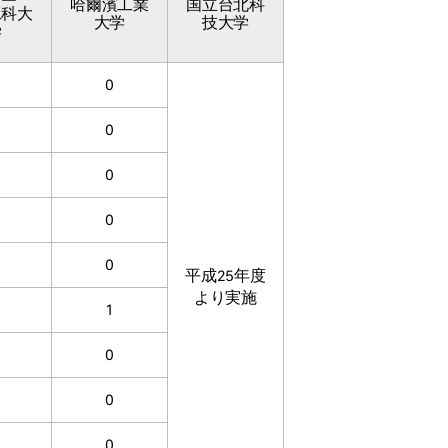
哈爾濱工業
国立台北科
工科大
大学
技大学
学
0
0
0
0
0
平成25年度
より実施
1
0
0
0