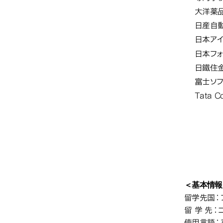
大洋薬
日産自
日本アイ
日本フォ
日鐵住
富士ソフ
Tata C
留学
＜基本情報
社会シ
留学先国：
留 学 先：
使用言語：