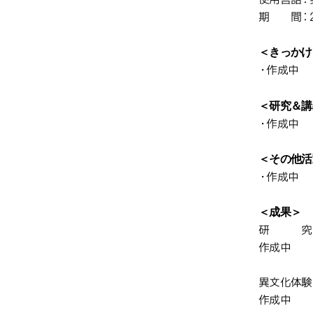
期 間：2
＜きっかけ
・作成中
＜研究＆講
・作成中
＜その他活
・作成中
＜成果＞
研 究
作成中
異文化体験
作成中