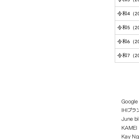
令和4（2
令和5（2
令和6（2
令和7（2
交換留
Google 
IHIプ
June 
KAMEI
Kay N