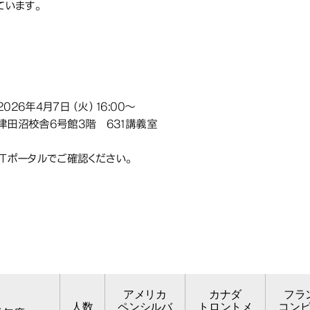
ています。
2
26年度交換留学募集説明会
026年4月7日（火）16:00～
津田沼校舎6号館3階 631講義室
ITポータルでご確認ください。
交換
交換留学生（派
留学生（派遣）実績データ
学生（派遣）実績人数表
アメリカ
カナダ
フラ
人数
ペンシルバ
トロントメ
コン