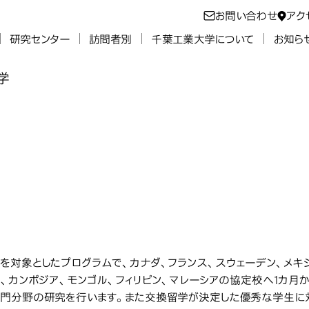
お問い合わせ
アク
研究センター
訪問者別
千葉工業大学について
お知ら
学
留学
交換留学（派
留学（派遣）制度
を対象としたプログラムで、カナダ、フランス、スウェーデン、メキシ
ド、カンボジア、モンゴル、フィリピン、マレーシアの協定校へ1カ月
門分野の研究を行います。また交換留学が決定した優秀な学生に