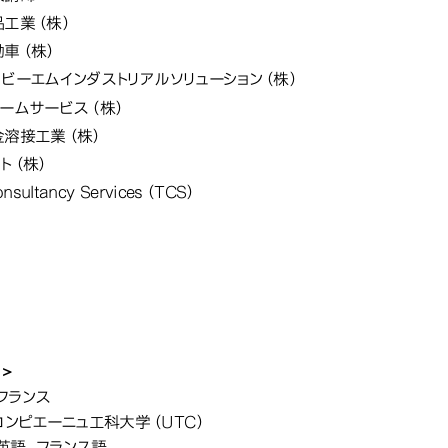
品工業（株）
動車（株）
ビーエムインダストリアルソリューション（株）
ームサービス（株）
金溶接工業（株）
ト（株）
onsultancy Services（TCS）
留学体験談
体験談
＞
ステム科学部 プロジェクトマネジメント
フランス
コンピエーニュ工科大学（UTC）
英語、フランス語