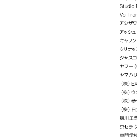
Stud
Vo Tr
アシザワ
アッシュ
キャノン
クリナッ
ジャスコ
ヤフー（
ヤマハサ
（株）E
（株）ウ
（株）参
（株）
鴨川工業
京セラ（
専門学