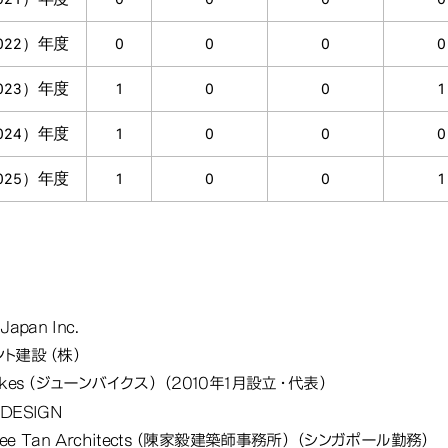
022）年度
0
0
0
0
023）年度
1
0
0
1
024）年度
1
0
0
0
025）年度
1
0
0
1
学生（派遣）の本学卒業後の主な就職先
Japan Inc.
ラント建設（株）
bikes（ジューンバイクス）（2010年1月設立・代表）
 DESIGN
gee Tan Architects（陳家毅建築師事務所）（シンガポール勤務）