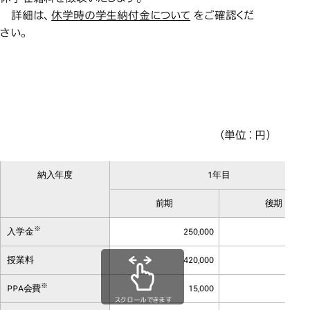
詳細は、
休学時の学生納付金について
をご確認くだ
さい。
大学院生
修士課程
大学院生
修士課程
（単位：円）
納入年度
1年目
前期
後期
※
入学金
250,000
授業料
420,000
420
※
PPA会費
15,000
5
スクロールできます