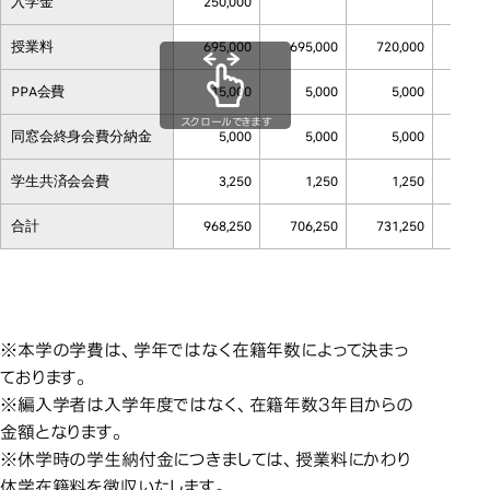
入学金
250,000
授業料
695,000
695,000
720,000
720
PPA会費
15,000
5,000
5,000
5
スクロールできます
同窓会終身会費分納金
5,000
5,000
5,000
5
学生共済会会費
3,250
1,250
1,250
1
合計
968,250
706,250
731,250
731
※本学の学費は、学年ではなく在籍年数によって決まっ
ております。
※編入学者は入学年度ではなく、在籍年数3年目からの
金額となります。
※休学時の学生納付金につきましては、授業料にかわり
休学在籍料を徴収いたします。