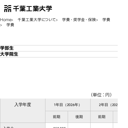
千葉工業大学
EN
Open Menu
Home
千葉工業大学について
学費・奨学金・保険
学費
学費
学費
学費
学部生
大学院生
学部生
学部生
（単位：円）
入学年度
1年目（2026年）
2年目（2025年）
前期
後期
前期
後期