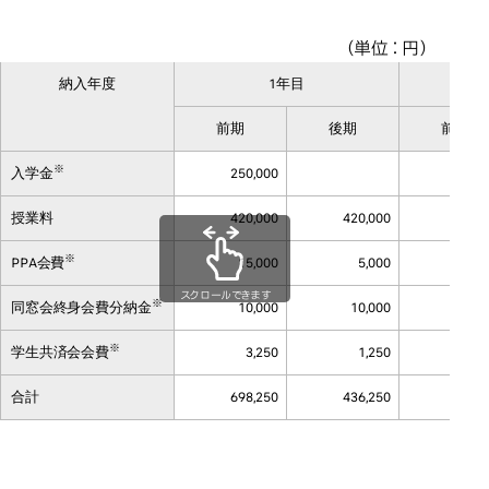
博士課程
博士課程
（単位：円）
納入年度
1年目
前期
後期
前期
※
入学金
250,000
授業料
420,000
420,000
445,
※
PPA会費
15,000
5,000
5,
スクロールできます
※
同窓会終身会費分納金
10,000
10,000
10,
※
学生共済会会費
3,250
1,250
1,
合計
698,250
436,250
461,