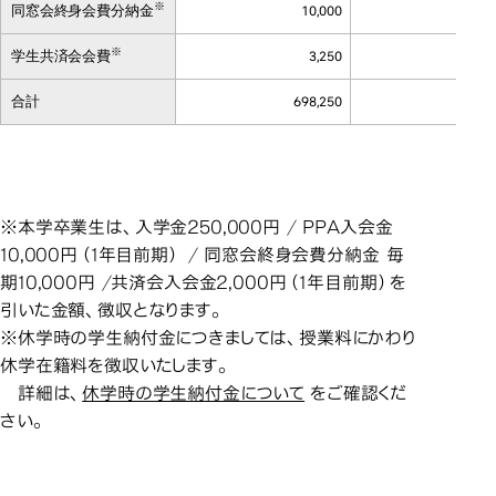
※
同窓会終身会費分納金
10,000
10
※
学生共済会会費
3,250
1
合計
698,250
436
※本学卒業生は、入学金250,000円 / PPA入会金
10,000円（1年目前期） / 同窓会終身会費分納金 毎
期10,000円 /共済会入会金2,000円（1年目前期）を
引いた金額、徴収となります。
※休学時の学生納付金につきましては、授業料にかわり
休学在籍料を徴収いたします。
詳細は、
休学時の学生納付金について
をご確認くだ
さい。