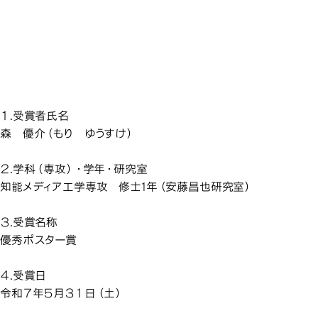
知能メディア工学専攻の学
知能メディア工学専攻の学
知能メディア工学専攻の学
知能メディア工学専攻の学
生が、2025年春季HCD研
生が、2025年春季HCD研
生が、2025年春季HCD研
生が、2025年春季HCD研
知能メディア工
究発表会で「優秀ポスター
究発表会で「優秀ポスター
究発表会で「優秀ポスター
究発表会で「優秀ポスター
賞」を受賞しました
賞」を受賞しました
賞」を受賞しました
賞」を受賞しました
１.受賞者氏名
森 優介（もり ゆうすけ）
２.学科（専攻）・学年・研究室
知能メディア工学専攻 修士1年（安藤昌也研究室）
３.受賞名称
優秀ポスター賞
４.受賞日
令和７年５月３１日（土）