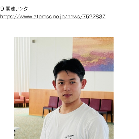
９.関連リンク
https://www.atpress.ne.jp/news/7522837