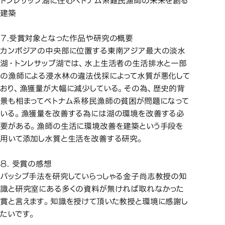
トンレサップ湖に住むベトナム系難民漁師の未来を創る
建築
７.受賞対象となった作品や研究の概要
カンボジアの中央部に位置する東南アジア最大の淡水
湖・トンレサップ湖では、水上生活者の生活排水と一部
の漁師による浸水林の違法伐採によって水質が悪化して
おり、漁獲量が大幅に減少している。その為、歴史的背
景も相まってベトナム系移民漁師の貧困が問題になって
いる。漁獲量を改善する為には湖の環境を改善する必
要がある。漁師の生活に環境改善を建築という手段を
用いて添加し水質と生活を改善する研究。
８. 受賞の感想
パッシブ手法を研究していらっしゃる金子尚志教授の知
識と研究室にある多くの資料が無ければ取れなかった
賞と言えます。知識を授けて頂いた教授と環境に感謝し
たいです。