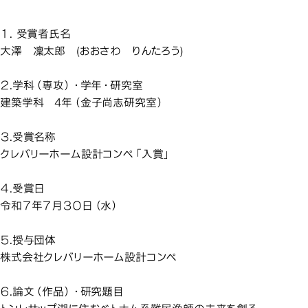
建築学科の学生が、ク
ーホーム設計コンペで「入
ーホーム設計コンペで「入
ーホーム設計コンペで「入
賞」しました
賞」しました
賞」しました
１. 受賞者氏名
大澤 凜太郎 (おおさわ りんたろう)
２.学科（専攻）・学年・研究室
建築学科 4年（金子尚志研究室）
３.受賞名称
クレバリーホーム設計コンペ「入賞」
４.受賞日
令和７年７月３０日（水）
５.授与団体
株式会社クレバリーホーム設計コンペ
６.論文（作品）・研究題目