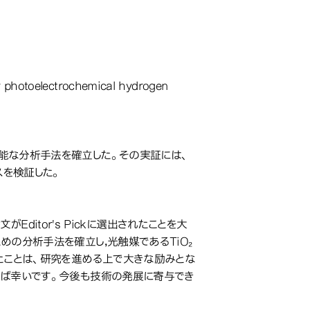
or photoelectrochemical hydrogen
能な分析手法を確立した。その実証には、
スを検証した。
本論文がEditor's Pickに選出されたことを大
の分析手法を確立し，光触媒であるTiO₂
たことは、研究を進める上で大きな励みとな
れば幸いです。今後も技術の発展に寄与でき