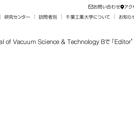
お問い合わせ
アク
研究センター
訪問者別
千葉工業大学について
お知ら
of Vacuum Science & Technology Bで「Edit
の学生が、AI
の学生が、AI
の学生が、AI
の学生が、AI
Journal of V
Journal of V
Journal of V
Journal of V
echnology B
echnology B
echnology B
echnology B