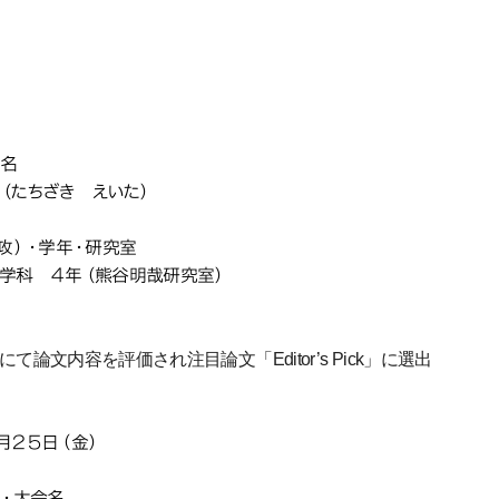
 Pick」を受賞し
 Pick」を受賞し
 Pick」を受賞し
 Pick」を受賞し
子工学科の学生が、AIP Publis
子工学科の学生が、AIP Publis
子工学科の学生が、AIP Publis
Vacuum Science & Techno
Vacuum Science & Techno
Vacuum Science & Techno
itor’s Pick」を受賞しました
itor’s Pick」を受賞しました
itor’s Pick」を受賞しました
氏名
（たちざき えいた）
専攻）・学年・研究室
学科 ４年（熊谷明哉研究室）
称
て論文内容を評価され注目論文「Editor’s Pick」に選出
月２５日（金）
体・大会名