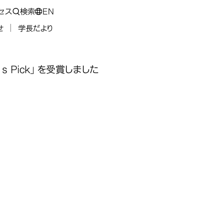
セス
検索
EN
せ
学長だより
or’s Pick」を受賞しました
P
P
P
P
acuum
acuum
acuum
acuum
電気電子工学科
で
で
で
で