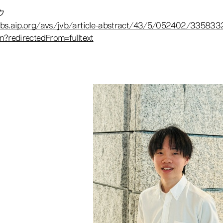
ク
ubs.aip.org/avs/jvb/article-abstract/43/5/052402/3358332
n?redirectedFrom=fulltext