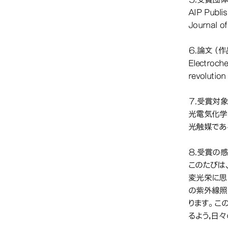
AIP Publi
Journal o
６.論文（
Electroche
revolution
７.受賞対
光電気化学
光触媒であ
８.受賞の
このたびは、J
変光栄に思
の紫外線照
ります。こ
るよう，日