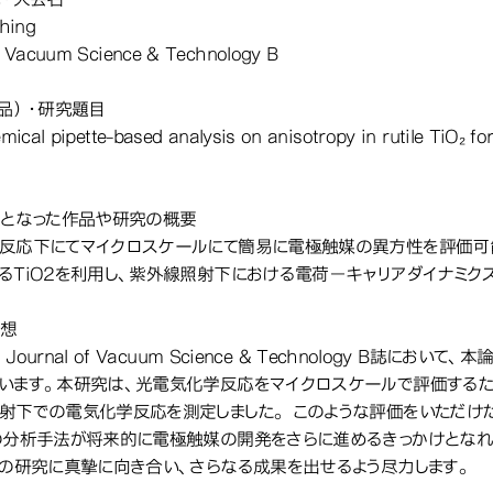
shing
f Vacuum Science & Technology B
作品）・研究題目
mical pipette-based analysis on anisotropy in rutile TiO₂ f
象となった作品や研究の概要
反応下にてマイクロスケールにて簡易に電極触媒の異方性を評価可
るTiO2を利用し、紫外線照射下における電荷－キャリアダイナミク
感想
ournal of Vacuum Science & Technology B誌において、
います。本研究は、光電気化学反応をマイクロスケールで評価するため
射下での電気化学反応を測定しました。 このような評価をいただけ
の分析手法が将来的に電極触媒の開発をさらに進めるきっかけとな
々の研究に真摯に向き合い、さらなる成果を出せるよう尽力します。