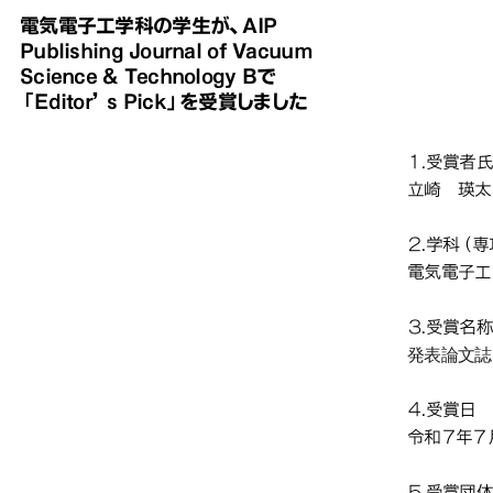
電気電子工学科の学生が、AIP
「Editor’s
「Editor’s
「Editor’s
「Editor’s
Publishing Journal of Vacuum
電気電
電気電
電気電
Science & Technology Bで
「Editor’s Pick」を受賞しました
of 
of 
of 
「Ed
「Ed
「Ed
１.受賞者
立崎 瑛太
２.学科（
電気電子工
３.受賞名
発表論文誌に
４.受賞日
令和７年７
５.受賞団