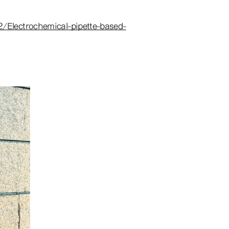
/Electrochemical-pipette-based-