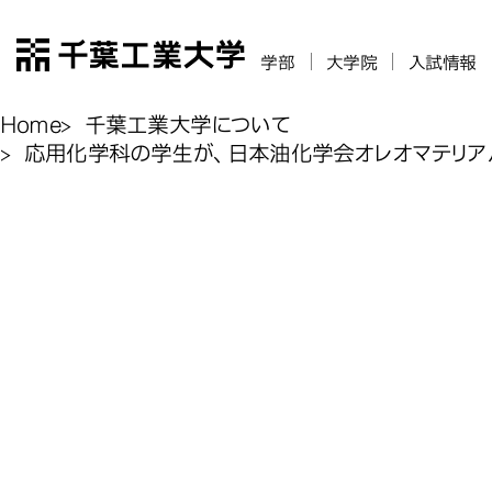
千葉工業大学
学部
大学院
入試情報
Home
千葉工業大学について
応用化学科の学生が、日本油化学会オレオマテリア
応用化学科の
応用化学科の
応用化学科の
応用化学科の
オマテリアル部
オマテリアル部
オマテリアル部
オマテリアル部
応用化
リアル学術交
リアル学術交
リアル学術交
リアル学術交