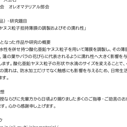
会 オレオマテリアル部会
作品）・研究題目
ヤヌス粒子担持薄膜の調製およびその濡れ性」
象となった作品や研究の概要
水性を併せ持つ酸化亜鉛ヤヌス粒子を用いて薄膜を調製し、その薄
、蓮の葉やバラの花びらに代表されるように濡れ性へ大きく影響を
します。酸化亜鉛ヤヌス粒子の形状や水滴のサイズを変えることで、
の濡れは、防水加工だけでなく触感にも影響を与えるため、日常生
ます。
感想
授ならびに先輩方から日頃より賜りました多くのご指導・ご助言のお
ます。心から感謝申し上げます。
ク