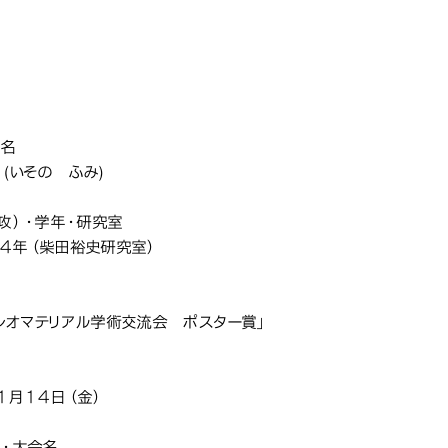
化学科の学生が、日本油化学
化学科の学生が、日本油化学
化学科の学生が、日本油化学
応用化学科
から「第7回オレオマテリアル
から「第7回オレオマテリアル
から「第7回オレオマテリアル
賞」を受賞しました
賞」を受賞しました
賞」を受賞しました
氏名
(いその ふみ)
専攻）・学年・研究室
４年（柴田裕史研究室）
称
レオマテリアル学術交流会 ポスター賞」
１月１４日（金）
体・大会名