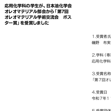
応用化学科の学生が、日本油化学会
しました
しました
しました
しました
オレオマテリアル部会から「第7回
応用
応用
応用
オレオマテリアル学術交流会 ポス
ター賞」を受賞しました
部会
部会
部会
ター
ター
ター
１.受賞者
磯野 布実 
２.学科（
応用化学科
３.受賞名
「第７回オ
４.受賞日
令和７年１
５.受賞団