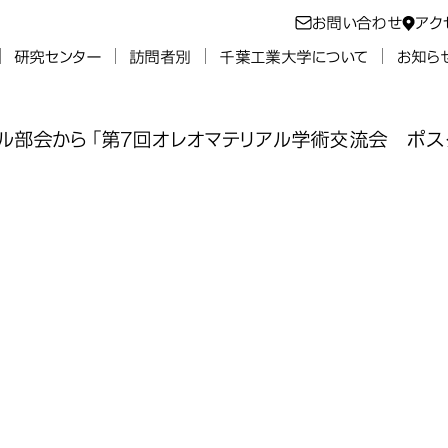
お問い合わせ
アク
研究センター
訪問者別
千葉工業大学について
お知ら
ル部会から「第7回オレオマテリアル学術交流会 ポス
学生が、日本油
学生が、日本油
学生が、日本油
学生が、日本油
会から「第7回
会から「第7回
会から「第7回
会から「第7回
学科の学生が
流会 ポスター
流会 ポスター
流会 ポスター
流会 ポスター