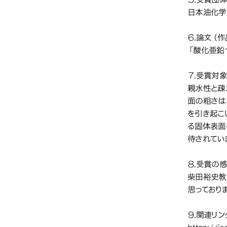
日本油化学
６.論文（
「酸化亜鉛
７.受賞対
親水性と疎
面の粗さは
を引き起こ
る固体表面
待されてい
８.受賞の
柴田裕史教
思っており
９.関連リン