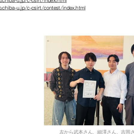
p.chiba-u.jp/c-csirt/index.html
p.chiba-u.jp/c-csirt/contest/index.html
左から武本さん、細澤さん、吉岡