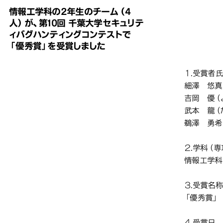
情報工学科の2年生のチーム（4
した
した
した
した
人）が、第10回 千葉大学セキュリテ
情報
情報
情報
ィバグハンティングコンテストで
「優秀賞」を受賞しました
大学
大学
大学
賞」
賞」
賞」
１.受賞者
細澤 悠真
吉岡 優（
武本 龍（
鵜澤 勇希
２.学科（
情報工学科
３.受賞名
「優秀賞」
４.受賞日