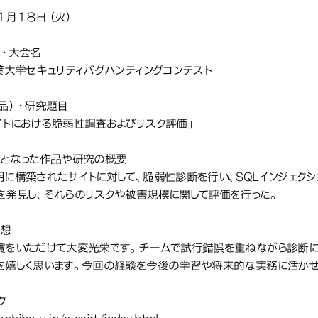
１月１８日（火）
体・大会名
千葉大学セキュリティバグハンティングコンテスト
作品）・研究題目
イトにおける脆弱性調査およびリスク評価」
象となった作品や研究の概要
用に構築されたサイトに対して、脆弱性診断を行い、SQLインジェクシ
を発見し、それらのリスクや被害規模に関して評価を行った。
感想
賞をいただけて大変光栄です。チームで試行錯誤を重ねながら診断に
を嬉しく思います。今回の経験を今後の学習や将来的な実務に活かせ
ク