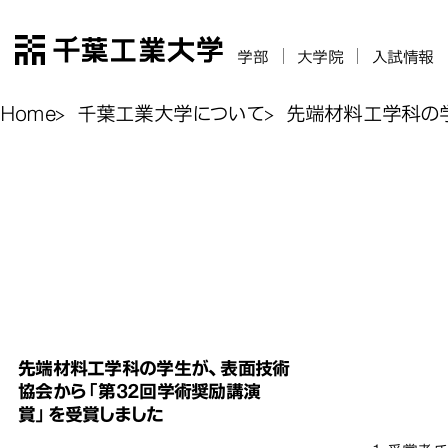
千葉工業大学
学部
大学院
入試情報
Home
千葉工業大学について
先端材料工学科の
先端材料工学
先端材料工学
先端材料工学
先端材料
から「第32回
から「第32回
から「第32回
先端材料工学科の学生が、表面技術
ました
ました
ました
協会から「第32回学術奨励講演
先端
先端
賞」を受賞しました