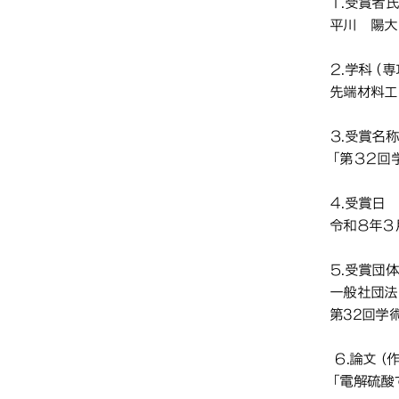
回学
回学
１.受賞者
平川 陽大
２.学科（
先端材料工
３.受賞名
「第３２回
４.受賞日
令和８年３
５.受賞団
一般社団法
第32回学
６.論文（
「電解硫酸