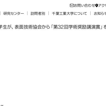
お問い合わせ
アク
研究センター
訪問者別
千葉工業大学について
お知ら
学生が、表面技術協会から「第32回学術奨励講演賞」
科の学生が、表
科の学生が、表
科の学生が、表
工学科の学生が
学術奨励講演賞
学術奨励講演賞
学術奨励講演賞
材料工学科の学生が、表面技術
材料工学科の学生が、表面技術