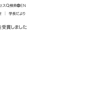
セス
検索
EN
せ
学長だより
を受賞しました
面技術協会
面技術協会
面技術協会
、表面技術協会
」を受賞し
」を受賞し
」を受賞し
先端材料工学科の学生が、表
協会から「第32
協会から「第32