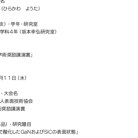
術奨励講演賞」を受賞しました
術奨励講演賞」を受賞しました
氏名
（ひらかわ ようた）
専攻）・学年・研究室
学科４年（坂本幸弘研究室）
称
学術奨励講演賞」
月１１日（水）
体・大会名
人表面技術協会
術奨励講演賞
作品）・研究題目
で酸化したGaNおよびSiCの表面状態」