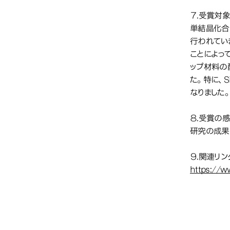
７.受賞対
単結晶化合
行われてい
ことによっ
ップ材料の
た。特に、
なりました
８.受賞の
研究の成果
９.関連リン
https://w