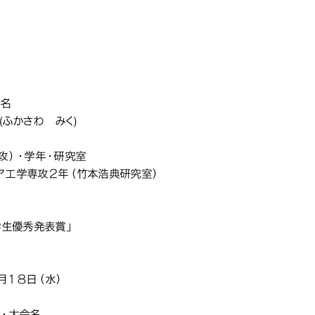
メディア工学専攻の学生が、日
メディア工学専攻の学生が、日
メディア工学専攻の学生が、日
知能メディ
2025年秋季）研究発表会にて
2025年秋季）研究発表会にて
2025年秋季）研究発表会にて
賞」を受賞しました
賞」を受賞しました
賞」を受賞しました
氏名
(ふかさわ みく)
専攻）・学年・研究室
ア工学専攻２年（竹本浩典研究室）
称
 学生優秀発表賞」
月１８日（水）
体・大会名