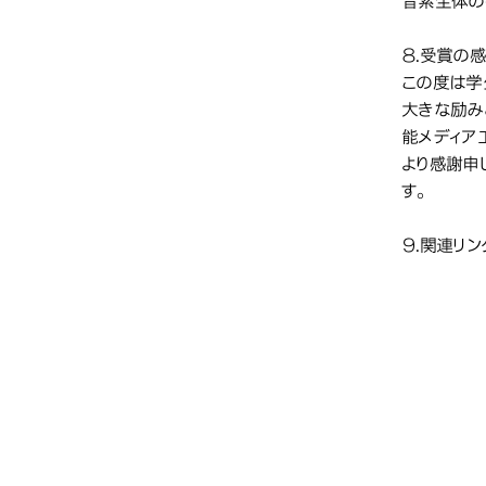
音素全体の
８.受賞の
この度は学
大きな励み
能メディア
より感謝申
す。
９.関連リン