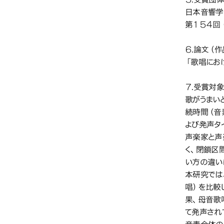
日本音響学
第１５４回
６.論文（
「歌唱にお
７.受賞対
歌がうまい
続時間（音
よび発声タ
声楽家と声
く、閉鎖区
い方の違い
本研究では
唱）を比較
果、母音歌
て発声され