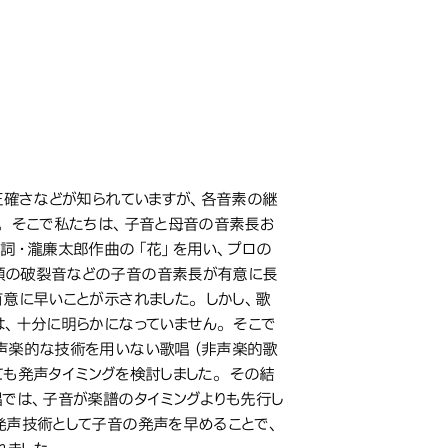
正確さなどが知られていますが、各音素の継
。 そこで私たちは、子音と母音の音素長お
作詞・瀧廉太郎作曲の「花」を用い、プロの
頭の破裂音などの子音の音素長が有意に長
意に早いことが示されました。 しかし、歌
、十分に明らかになっていません。 そこで
け声楽的な技術を用いない歌唱（非声楽的歌
ても発声タイミングを検討しました。 その結
では、子音が楽譜のタイミングよりも先行し
発声技術として子音の発声を早めることで、