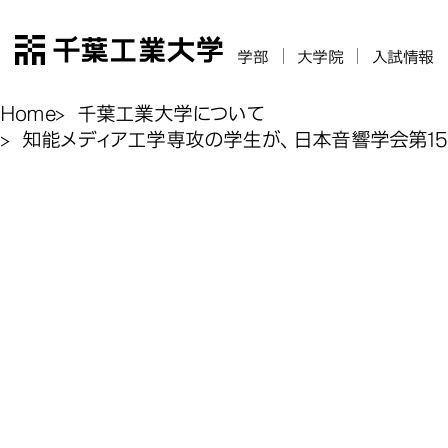
千葉工業大学
学部
大学院
入試情報
Home
千葉工業大学について
知能メディア工学専攻の学生が、日本音響学会第15
知能メディア
知能メディア
知能メディア
知能メディア
響学会第154
響学会第154
響学会第154
響学会第154
知能メ
会にて「第31
会にて「第31
会にて「第31
会にて「第31