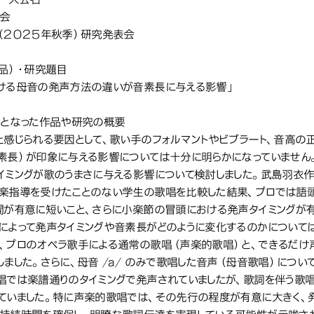
会
（２０２５年秋季）研究発表会
作品）・研究題目
ける母音の発声方法の違いが音素長に与える影響」
象となった作品や研究の概要
と感じられる要因として、歌い手のフォルマントやビブラート、音高の
素長）が印象に与える影響については十分に明らかになっていません
イミングが歌のうまさに与える影響について検討しました。武島羽衣
楽指導を受けたことのない学生の歌唱を比較した結果、プロでは語
間が有意に短いこと、さらに小楽節の冒頭における発声タイミングが有
によって発声タイミングや音素長がどのように変化するのかについては
、プロのオペラ歌手による通常の歌唱（声楽的歌唱）と、できるだ
しました。さらに、母音 /a/ のみで歌唱した音声（母音歌唱）につい
唱では楽譜通りのタイミングで発声されていましたが、歌詞を伴う歌唱
ていました。特に声楽的歌唱では、その先行の程度が有意に大きく、