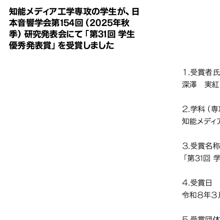
知能メディア工学専攻の学生が、日
しました
しました
しました
しました
本音響学会第154回（2025年秋
知能
知能
知能
季）研究発表会にて「第31回 学生
優秀発表賞」を受賞しました
回（
回（
回（
発表
発表
発表
１.受賞者
深澤 実紅
２.学科（
知能メディ
３.受賞名
「第31回
４.受賞日
令和８年３
５.受賞団