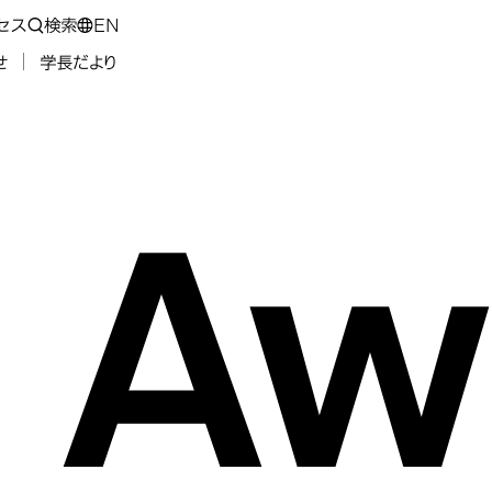
セス
検索
EN
せ
学長だより
Aw