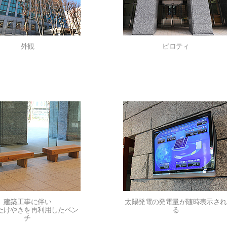
外観
ピロティ
建築工事に伴い
太陽発電の発電量が随時表示され
たけやきを再利用したベン
る
チ