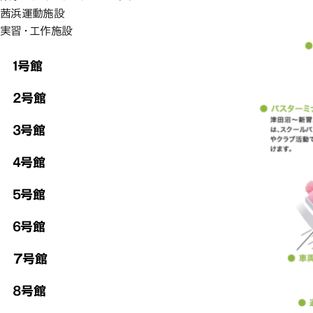
茜浜運動施設
実習・工作施設
1号館
2号館
3号館
4号館
5号館
6号館
７号館
8号館