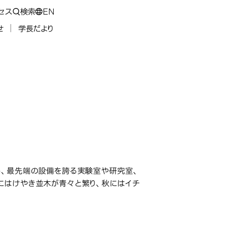
セス
検索
EN
せ
学長だより
ンパス
め、最先端の設備を誇る実験室や研究室、
にはけやき並木が青々と繁り、秋にはイチ