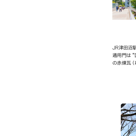
JR津田沼
通用門は“
の赤煉瓦（
1号