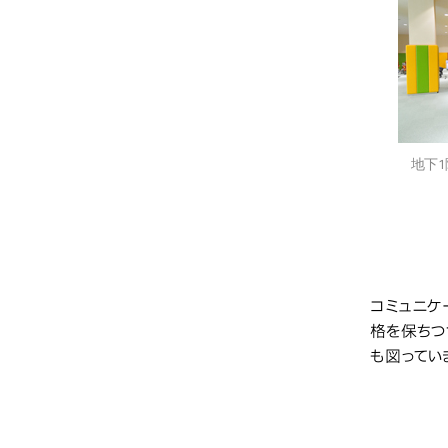
地下
2号
コミュニケ
格を保ちつ
も図ってい