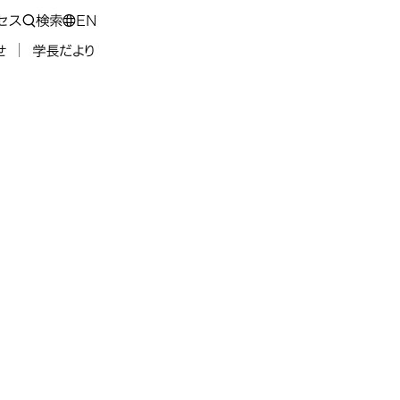
セス
検索
EN
せ
学長だより