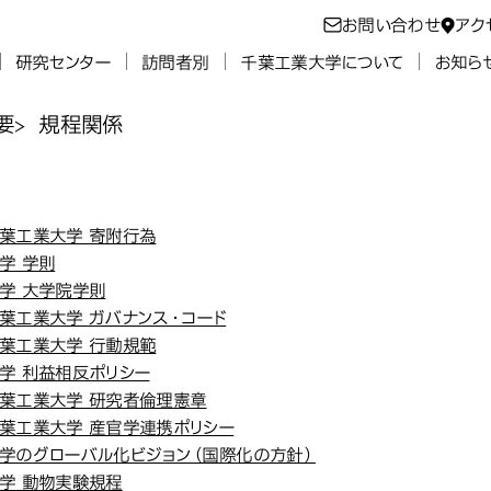
お問い合わせ
アク
研究センター
訪問者別
千葉工業大学について
お知ら
要
規程関係
関係
葉工業大学 寄附行為
学 学則
学 大学院学則
葉工業大学 ガバナンス・コード
葉工業大学 行動規範
学 利益相反ポリシー
葉工業大学 研究者倫理憲章
葉工業大学 産官学連携ポリシー
学のグローバル化ビジョン（国際化の方針）
学 動物実験規程