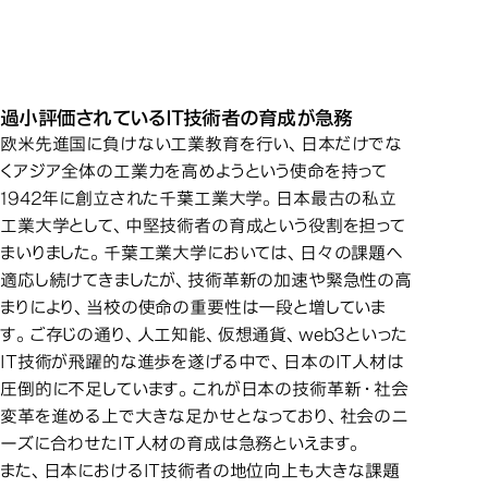
千葉工業大学から日本の
千葉工業大学から日本の未来に変
千葉工業大学から日本の未来に変
過小評価されているIT技術者の育成が急務
革を起こします
革を起こします
欧米先進国に負けない工業教育を行い、日本だけでな
くアジア全体の工業力を高めようという使命を持って
1942年に創立された千葉工業大学。日本最古の私立
工業大学として、中堅技術者の育成という役割を担って
まいりました。千葉工業大学においては、日々の課題へ
適応し続けてきましたが、技術革新の加速や緊急性の高
まりにより、当校の使命の重要性は一段と増していま
す。ご存じの通り、人工知能、仮想通貨、web3といった
IT技術が飛躍的な進歩を遂げる中で、日本のIT人材は
圧倒的に不足しています。これが日本の技術革新・社会
変革を進める上で大きな足かせとなっており、社会のニ
ーズに合わせたIT人材の育成は急務といえます。
また、日本におけるIT技術者の地位向上も大きな課題