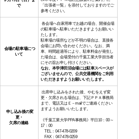
９月13日（日）ま
で
「出張者一覧」を
添付しており
ますのでご
参考ください。
各会場へ自家用車でお越の場合、開催会場
の駐車場へ駐車いただきますようお願いい
たします。
駐車場の場所などが不明の場合は、直接各
会場にお問い合わせください。なお、満
会場の駐車場につ
車、時間超過等により、駐車料金が発生し
いて
た場合は、会場受付の千葉工業大学担当者
にその旨お申し付けください。
なお、本学津田沼会場には駐車スペースが
ございませんので、公共交通機関をご利用
いただきますようお願いいたします。
出席申し込みをされた後、やむをえず変
更・欠席される場合は、下記ＰＰＡ事務局
まで、電話又はＥ－mailでご連絡ください
ますようお願いいたします。
申し込み後の変
更・
《千葉工業大学PPA事務局》平日10：00～
欠席の連絡
17：00
TEL：047-478-0209
FAX：047-478-0259