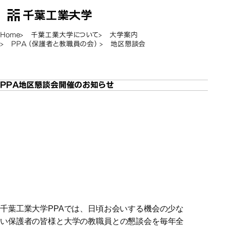
千葉工業大学
EN
Open Menu
Home
千葉工業大学について
大学案内
PPA（保護者と教職員の会）
地区懇談会
地区懇談会
地区懇談会
ＰＰＡ地区懇談会開催のお知らせ
ＰＰＡ地区懇談会開催のお知
ＰＰＡ地区懇談会開催のお知
ＰＰＡ地区懇談会開催のお知
らせ
らせ
令和８年度千葉工業大学
令和８年度千葉工業大学ＰＰＡ地区
令和８年度千葉工業大学ＰＰＡ地区
懇談会のご案内
懇談会のご案内
千葉工業大学PPAでは、日頃お会いする機会の少な
い保護者の皆様と大学の教職員との懇談会を毎年全