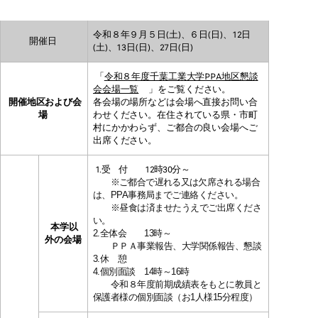
令和８年９月５日(土)、６日(日)、12日
開催日
(土)、13日(日)、27日(日)
「
令和８年度千葉工業大学PPA地区懇談
会会場一覧
」をご覧ください。
開催地区および会
各会場の場所などは会場へ直接お問い合
場
わせください。在住されている県・市町
村にかかわらず、ご都合の良い会場へご
出席ください。
1.受 付 12時30分～
※
ご都合で遅れる又は欠席される場合
は、P
PA事務局までご連絡ください。
※昼食は済ませたうえでご出席くださ
い。
本学以
2.全体会 13時～
外の会場
ＰＰＡ事業報告、大学関係報告、懇談
3.休 憩
4.個別面談 14時～16時
令和８年度前期成績表をもとに教員と
保護者様の個別面談（お1人様15分程度）