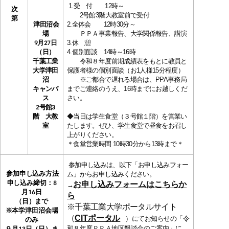
1.受 付 12時～
次
2号館3階大教室前で受付
第
津田沼会
2.全体会 12時30分～
場
ＰＰＡ事業報告、大学関係報告、講演
9月27日
3.休 憩
（日）
4.個別面談 14時～16時
千葉工業
令和８年度前期成績表をもとに教員と
大学津田
保護者様の個別面談（お1人様15分程度）
沼
※ご都合で遅れる場合は、PPA事務局
キャンパ
までご連絡のうえ、16時までにお越しくだ
ス
さい。
2号館3
階 大教
◆当日は学生食堂（３号館１階）を営業い
室
たします。ぜひ、学生食堂で昼食をお召し
上がりください。
＊食堂営業時間 10時30分から13時まで＊
参加申し込みは、以下「お申し込みフォー
参加申し込み方法
ム」からお申し込みください。
申し込み締切：8
お申し込みフォームはこちらか
→
月16日
ら
（日）まで
※千葉工業大学ポータルサイト
※本学津田沼会場
（
CITポータル
）にてお知らせの「令
のみ
和８年度ＰＰＡ
地区懇談会のご案内」に