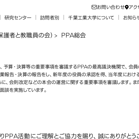
お問い合わせ
アク
研究センター
訪問者別
千葉工業大学について
お知ら
（保護者と教職員の会）
PPA総会
A総会
は、予算・決算等の重要事項を審議するPPAの最高議決機関で、会員
業報告・決算の報告をし、新年度の役員の承認を得、当年度におけ
らに、会則改定などの本会の運営に関する重要事項を審議します。ま
面談を実施しています。
令和
８年度ＰＰＡ総会について
PPA活動にご理解とご協力を賜り、誠にありがとう