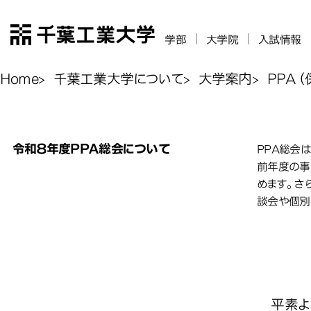
千葉工業大学
学部
大学院
入試情報
Home
千葉工業大学について
大学案内
PPA
PP
令和８年度ＰＰＡ総会について
PPA総会
PPA総会
前年度の事
めます。さ
談会や個別
令和
平素より