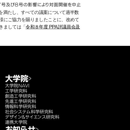
風７号及び８号の影響により対面開催を中止
を満たし、
すべての議案について過半数
様にご協力を賜りましたことに、
改めて
きましては「
令和８年度 PPA評議員会及
大学院
大学院NAVI
工学研究科
創造工学研究科
先進工学研究科
情報科学研究科
社会システム科学研究科
デザイン＆サイエンス研究科
連携大学院
お知らせ