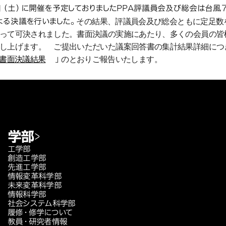
日（土）に開催を予定しておりましたPPA評議員会及び総会は台
よる決議を行いました。
その結果、
評議員会及び総会ともに定足数
って可決されました。
書面決議の実施にあたり、
多くの会員の皆
し上げます。 ご提出いただいた議案回答書の集計結果詳細につ
会書面決議結果
」
の
とおりご報告いたします。
学部
工学部
創造工学部
先進工学部
情報変革科学部
未来変革科学部
情報科学部
社会システム科学部
履修・修学について
教員・研究者情報