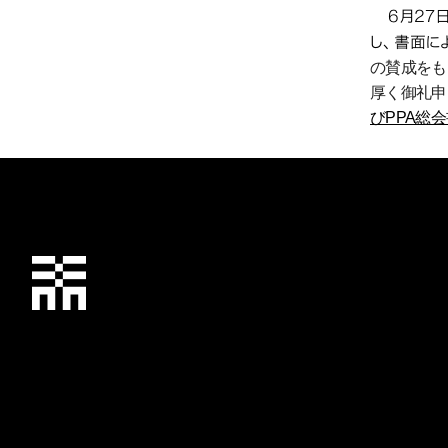
6月27
し、書面に
の賛成をも
厚く御礼申
びPPA総
千葉工業大学