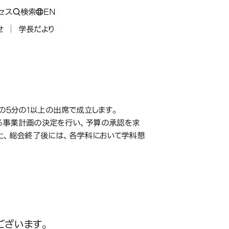
セス
検索
EN
せ
学長だより
の5分の1以上の出席で成立します。
る事業計画の決定を行い、予算の承認を求
た、総会終了後には、各学科において学科懇
８年度ＰＰＡ総会について
ございます。