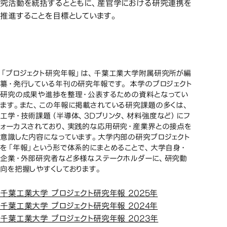
究活動を統括するとともに、産官学における研究連携を
推進することを目標としています。
プロジェク
プロジェクト研究年報
「プロジェクト研究年報」は、千葉工業大学附属研究所が編
纂・発行している年刊の研究年報です。 本学のプロジェクト
研究の成果や進捗を整理・公表するための資料となってい
ます。また、この年報に掲載されている研究課題の多くは、
工学・技術課題（半導体、
3D
プリンタ、材料強度など）にフ
ォーカスされており、実践的な応用研究・産業界との接点を
意識した内容になっています。大学内部の研究プロジェクト
を「年報」という形で体系的にまとめることで、大学自身・
企業・外部研究者など多様なステークホルダーに、研究動
向を把握しやすくしております。
千葉工業大学 プロジェクト研究年報 2025年
千葉工業大学 プロジェクト研究年報 2024年
千葉工業大学 プロジェクト研究年報 2023年