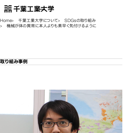
千葉工業大学
EN
Open Menu
Home
千葉工業大学について
SDGsの取り組み
機械が体の異常に本人よりも素早く気付けるように
機
機械が体の異常に本人よ
機械が体の異常に本人よ
りも素早く気付けるように
りも素早く気付けるように
取り組み事例