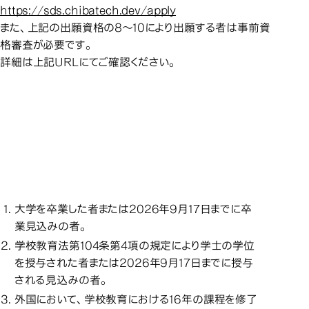
https://sds.chibatech.dev/apply
また、上記の出願資格の8～10により出願する者は事前資
格審査が必要です。
詳細は上記URLにてご確認ください。
＜令和８年度秋入学＞修士
＜令和８年度秋入学＞修士
＜令和８年度秋入学＞修士
＜令
課程出願資格（次の項目の
課程出願資格（次の項目の
課程出願資格（次の項目の
いずれかを満たしている者）
いずれかを満たしている者）
いずれかを満たしている者）
大学を卒業した者または2026年9月17日までに卒
業見込みの者。
学校教育法第104条第4項の規定により学士の学位
を授与された者または2026年9月17日までに授与
される見込みの者。
外国において、学校教育における16年の課程を修了