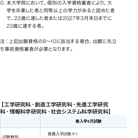
本大学院において、個別の入学資格審査により、大
学を卒業した者と同等以上の学力があると認めた者
で、22歳に達した者または2027年3月末日までに
22歳に達する者。
注：上記出願資格の8～10に該当する場合、出願に先立
ち事前資格審査が必要となります。
試験日程
試験日程 ＜春入学＞
令和９年度大学院入学試験日
令和９年度大学院入学試験日程＜
令和９年度大学院入学試験日程＜
【工学研究科・創造工学研究科・先進工学研究
春入学＞
春入学＞
科・情報科学研究科・社会システム科学研究科】
春入学8月試験
推薦入学試験※1
試験種別