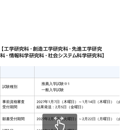
試験日程
試験日程 ＜秋入学＞
令和９年度大学院入学試験日
令和９年度大学院入学試験日程＜
令和９年度大学院入学試験日程＜
【工学研究科・創造工学研究科・先進工学研究
秋入学＞
秋入学＞
科・情報科学研究科・社会システム科学研究科】
秋入
推薦入学試験※1
試験種別
一般入学試験
事前資格審査
2027年1月7日（木曜日）～1月14日（木曜日）（必着）
受付期間
結果発送：2月5日（金曜日）
願書受付期間
2027年2月9日（火曜日）～2月22日（月曜日）（必着）