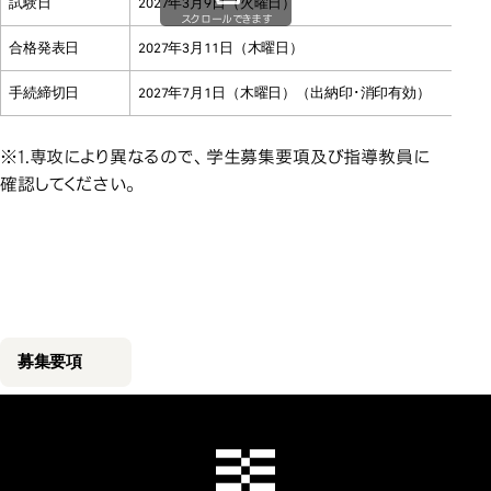
試験日
2027年3月9日（火曜日）
スクロールできます
合格発表日
2027年3月11日（木曜日）
手続締切日
2027年7月1日（木曜日）（出納印･消印有効）
※1.専攻により異なるので、学生募集要項及び指導教員に
確認してください。
募集要項 ※PD
募集要項 ※PDFのみでのご
募集要項 ※PDFのみでのご
提供となります。
提供となります。
募集要項
千葉工業大学