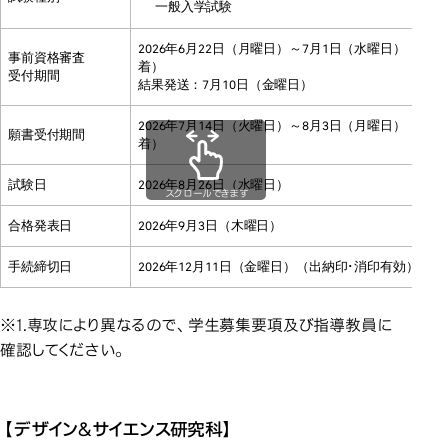
一般入学試験
2026年6月22日（月曜日）～7月1日（水曜日）（必
事前資格審査
着）
受付期間
結果発送：7月10日（金曜日）
2026年7月14日（火曜日）～8月3日（月曜日）（必
願書受付期間
着）
試験日
2026年8月26日（水曜日）
スクロールできます
合格発表日
2026年9月3日（木曜日）
手続締切日
2026年12月11日（金曜日）（出納印･消印有効）
※1.専攻により異なるので、学生募集要項及び指導教員に
確認してください。
【デザイン＆サイエンス研究科】