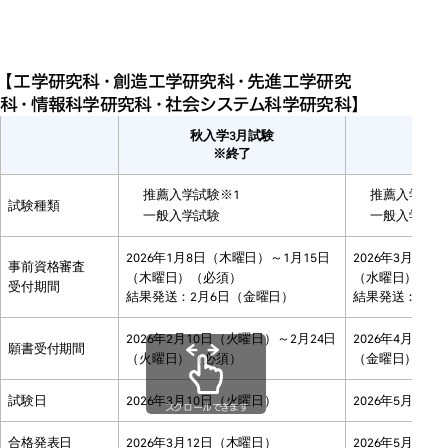
令和８年度大学院入学試験日
令和８年度大学院入学試験日程＜
令和８年度大学院入学試験日程＜
【工学研究科・創造工学研究科・先進工学研究
秋入学＞
秋入学＞
科・情報科学研究科・社会システム科学研究科】
秋入学3月試験
秋入
※終了
推薦入学試験※1
推薦入学試験
試験種類
一般入学試験
一般入学試験
2026年1月8日（木曜日）～1月15日
2026年3月23
事前資格審査
（木曜日）（必須）
（水曜日）（必
受付期間
結果発送：2月6日（金曜日）
結果発送：4月1
2026年2月10日（火曜日）～2月24日
2026年4月20
願書受付期間
（火曜日）（必須）
（金曜日）（必
試験日
2026年3月10日（火曜日）
2026年5月21
スクロールできます
合格発表日
2026年3月12日（木曜日）
2026年5月28