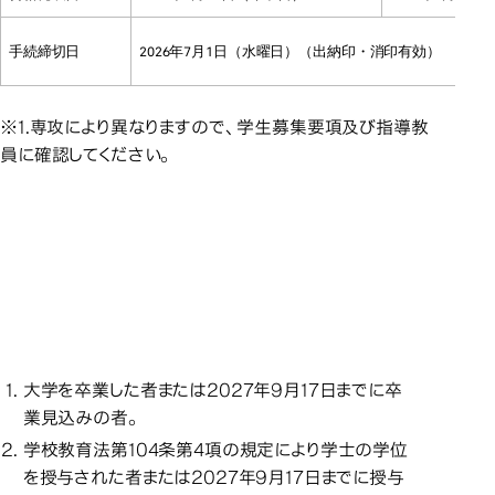
手続締切日
2026年7月1日（水曜日）（出納印・消印有効）
※1.専攻により異なりますので、学生募集要項及び指導教
員に確認してください。
＜令和９年度秋入学＞修士
＜令和９年度秋入学＞修士
＜令和９年度秋入学＞修士
＜令
課程出願資格（次の項目の
課程出願資格（次の項目の
課程出願資格（次の項目の
いずれかを満たしている者）
いずれかを満たしている者）
いずれかを満たしている者）
大学を卒業した者または2027年9月17日までに卒
業見込みの者。
学校教育法第104条第4項の規定により学士の学位
を授与された者または2027年9月17日までに授与