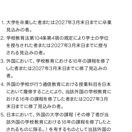
＜令和９年度春入学＞修士
＜令和９年度春入学＞修士
＜令和９年度春入学＞修士
＜令
課程出願資格（次の項目の
課程出願資格（次の項目の
課程出願資格（次の項目の
いずれかを満たしている者）
いずれかを満たしている者）
いずれかを満たしている者）
大学を卒業した者または2027年3月末日までに卒業
見込みの者。
学校教育法第104条第4項の規定により学士の学位
を授与された者または2027年3月末日までに授与
される見込みの者。
外国において、学校教育における16年の課程を修了
した者または2027年3月末日までに修了見込みの
者。
外国の学校が行う通信教育における授業科目を日本
において履修することにより、当該外国の学校教育に
おける16年の課程を修了した者または2027年3月
末日までに修了見込みの者。
日本において、外国の大学の課程（その修了者が当
該外国の学校教育における16年の課程を修了したと
されるものに限る。）を有するものとして当該外国の