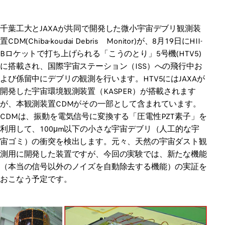
千葉工大とJAXAが共同で開発した微小宇宙デブリ観測装
置CDM(Chiba-koudai Debris Monitor)が、8月19日にHII-
Bロケットで打ち上げられる「こうのとり」5号機(HTV5)
に搭載され、国際宇宙ステーション（ISS）への飛行中お
よび係留中にデブリの観測を行います。HTV5にはJAXAが
開発した宇宙環境観測装置（KASPER）が搭載されます
が、本観測装置CDMがその一部として含まれています。
CDMは、振動を電気信号に変換する「圧電性PZT素子」を
利用して、100μm以下の小さな宇宙デブリ（人工的な宇
宙ゴミ）の衝突を検出します。元々、天然の宇宙ダスト観
測用に開発した装置ですが、今回の実験では、新たな機能
（本当の信号以外のノイズを自動除去する機能）の実証を
おこなう予定です。