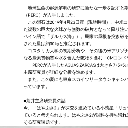
地球生命の起源解明の研究に新たな一歩を記すと期
（PERC）が入手しました。
この隕石は2019年4月23日夜（現地時間）、中米
た複数の巨大な火球から無数の破片となって降り注いだ「
ペイン語で「ザルカス海」）。民家の屋根を突き破
された量は約30㎏と推定されます。
コスタリカ大学の初期分析や、その後の米アリゾナ
なる炭素質物質や水を含んだ鉱物を含む「CMコンド
PERCが入手したAGUAS ZARCASは大きさ7×5
主席研究員が詳細な分析を進めます。
また、この夏にも東京スカイツリータウンキャンパス
っています。
■荒井主席研究員の話
今、「はやぶさ2」が探査を進めている小惑星「リュウグ
ていると考えられます。はやぶさ2が試料を持ち帰れ
そる研究課題です。