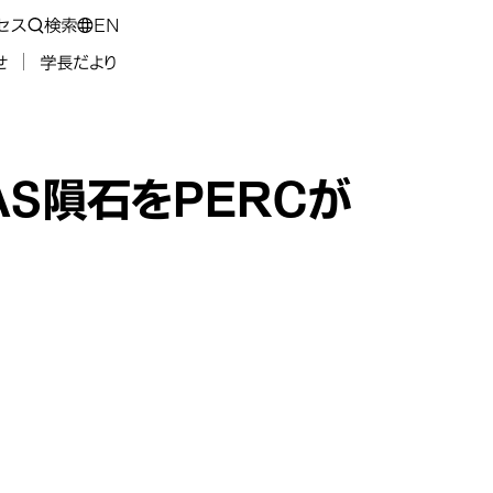
セス
検索
EN
せ
学長だより
AS隕石をPERCが