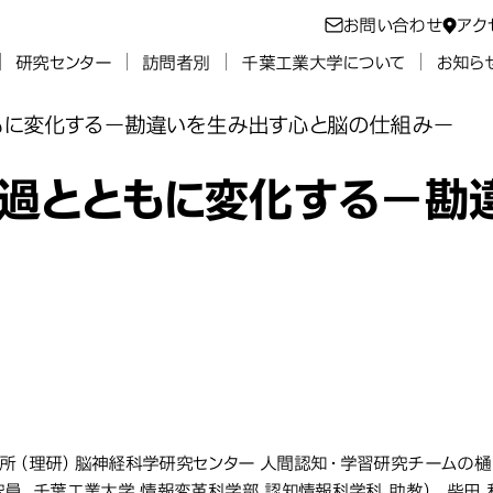
お問い合わせ
アク
研究センター
訪問者別
千葉工業大学について
お知ら
もに変化する－勘違いを生み出す心と脳の仕組み－
過とともに変化する－勘
所（理研）脳神経科学研究センター 人間認知・学習研究チームの樋口
究員、千葉工業大学 情報変革科学部 認知情報科学科 助教）、柴田