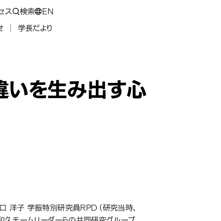
セス
検索
EN
せ
学長だより
違いを生み出す心
 洋子 学振特別研究員RPD（研究当時、
 和久チームリーダーらの共同研究グループ