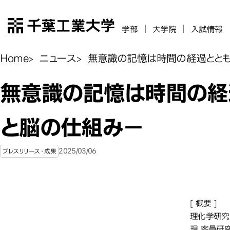
千葉工業大学
学部
大学院
入試情報
Home
ニュース
無意識の記憶は時間の経過とと
無意識の記憶は時間の経
と脳の仕組み－
2025/03/06
プレスリリース・成果
[ 概要 ]
理化学研究
現 客員研