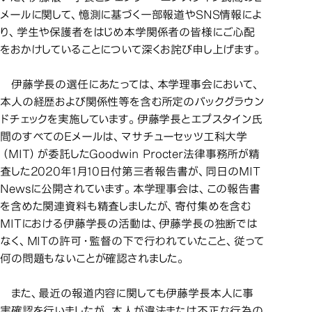
メールに関して、憶測に基づく一部報道やSNS情報によ
り、学生や保護者をはじめ本学関係者の皆様にご心配
をおかけしていることについて深くお詫び申し上げます。
伊藤学長の選任にあたっては、本学理事会において、
本人の経歴および関係性等を含む所定のバックグラウン
ドチェックを実施しています。伊藤学長とエプスタイン氏
間のすべてのEメールは、マサチューセッツ工科大学
（MIT）が委託したGoodwin Procter法律事務所が精
査した2020年1月10日付第三者報告書が、同日のMIT
Newsに公開されています。本学理事会は、この報告書
を含めた関連資料も精査しましたが、寄付集めを含む
MITにおける伊藤学長の活動は、伊藤学長の独断では
なく、MITの許可・監督の下で行われていたこと、従って
何の問題もないことが確認されました。
また、最近の報道内容に関しても伊藤学長本人に事
実確認を行いましたが、本人が違法または不正な行為の