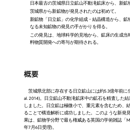
日本最古の茨城県日立鉱山不動滝鉱床から、新鉱
茨城県から新鉱物が発見されたのは初めて。
新鉱物「日立鉱」の化学組成・結晶構造から、鉱
なる未知鉱物の発見の手がかりを得る。
この発見は、地球科学的見地から、鉱床の生成当
料物質開発への寄与が期待される。
概要
茨城県北部に存在する日立鉱山には約5.3億年前に生成さ
al. 2014)。日立鉱山不動滝鉱床中の鉱石を精査
しました。日立鉱は極微小で、重元素を含むため、
ることで構造解析に成功しました。このような新発
果は、鉱物学分野で最も権威ある英国の学術雑誌「Mineralo
年7月6日受理)。