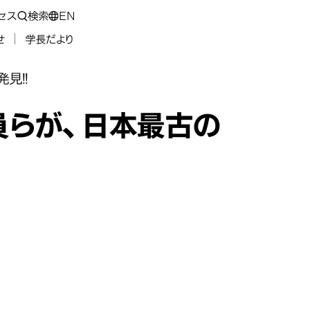
セス
検索
EN
せ
学長だより
見!!
員らが、日本最古の