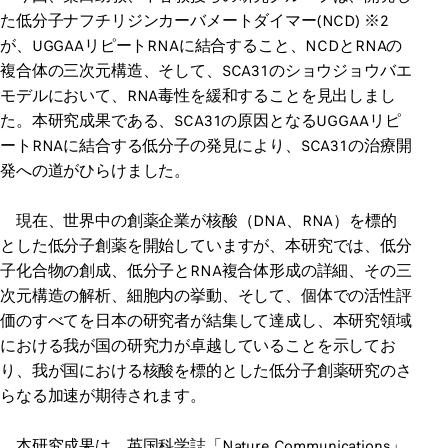
た低分子ナフチリジンカーバメートダイマー(NCD) ※2
が、UGGAAリピートRNAに結合すること、NCDとRNAの
複合体の三次元構造、そして、SCA31のショウジョウバエ
モデルにおいて、RNA毒性を緩和することを見出しまし
た。本研究成果である、SCA31の原因となるUGGAAリピ
ートRNAに結合する低分子の発見により、SCA31の治療開
発への道がひらけました。
現在、世界中の創薬企業が核酸（DNA、RNA）を標的
とした低分子創薬を開始していますが、本研究では、低分
子化合物の創成、低分子とRNA複合体形成の詳細、その三
次元構造の解析、細胞内の挙動、そして、個体での活性評
価のすべてを日本の研究者が結集して達成し、本研究領域
における我が国の研究力が卓越していることを示してお
り、我が国における核酸を標的とした低分子創薬研究のさ
らなる加速が期待されます。
本研究成果は、英国科学誌「Nature Communications」