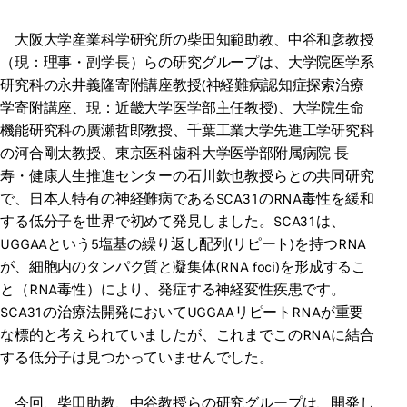
大阪大学産業科学研究所の柴田知範助教、中谷和彦教授
（現：理事・副学長）らの研究グループは、大学院医学系
研究科の永井義隆寄附講座教授(神経難病認知症探索治療
学寄附講座、現：近畿大学医学部主任教授)、大学院生命
機能研究科の廣瀬哲郎教授、千葉工業大学先進工学研究科
の河合剛太教授、東京医科歯科大学医学部附属病院 長
寿・健康人生推進センターの石川欽也教授らとの共同研究
で、日本人特有の神経難病であるSCA31のRNA毒性を緩和
する低分子を世界で初めて発見しました。SCA31は、
UGGAAという5塩基の繰り返し配列(リピート)を持つRNA
が、細胞内のタンパク質と凝集体(RNA foci)を形成するこ
と（RNA毒性）により、発症する神経変性疾患です。
SCA31の治療法開発においてUGGAAリピートRNAが重要
な標的と考えられていましたが、これまでこのRNAに結合
する低分子は見つかっていませんでした。
今回、柴田助教、中谷教授らの研究グループは、開発し