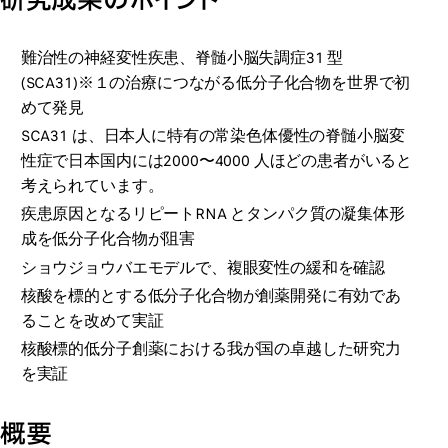
難治性の神経変性疾患、脊髄小脳失調症31 型
(SCA31)※１の治療につながる低分子化合物を世界で初
めて発見
SCA31 は、日本人に特有の常染色体優性の脊髄小脳変
性症で日本国内には2000〜4000 人ほどの患者がいると
考えられています。
疾患原因となるリピートRNA とタンパク質の凝集体形
成を低分子化合物が阻害
ショウジョウバエモデルで、複眼変性の緩和を確認
核酸を標的とする低分子化合物が創薬開発に有効であ
ることを改めて実証
核酸標的低分子創薬における我が国の卓越した研究力
を実証
概要