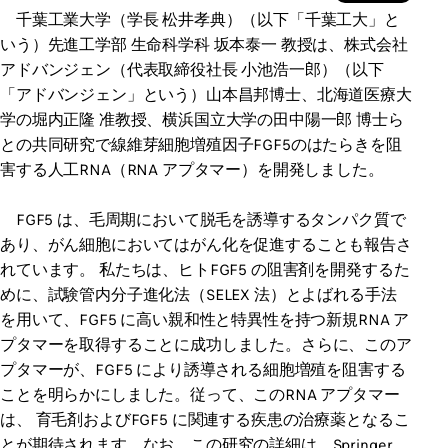
千葉工業大学（学長 松井孝典）（以下「千葉工大」と
いう）先進工学部 生命科学科 坂本泰一 教授は、株式会社
アドバンジェン（代表取締役社長 小池浩一郎）（以下
「アドバンジェン」という）山本昌邦博士、北海道医療大
学の堀内正隆 准教授、横浜国立大学の田中陽一郎 博士ら
との共同研究で線維芽細胞増殖因子FGF5のはたらきを阻
害する人工RNA（RNA アプタマー）を開発しました。
FGF5 は、毛周期において脱毛を誘導するタンパク質で
あり、がん細胞においてはがん化を促進することも報告さ
れています。 私たちは、ヒトFGF5 の阻害剤を開発するた
めに、試験管内分子進化法（SELEX 法）とよばれる手法
を用いて、FGF5 に高い親和性と特異性を持つ新規RNA ア
プタマーを取得することに成功しました。さらに、このア
プタマーが、FGF5 により誘導される細胞増殖を阻害する
ことを明らかにしました。従って、このRNA アプタマー
は、 育毛剤およびFGF5 に関連する疾患の治療薬となるこ
とが期待されます。なお、この研究の詳細は、Springer