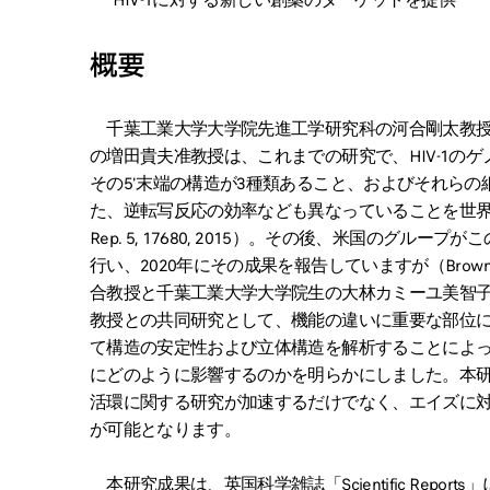
HIV-1に対する新しい創薬のターゲットを提供
概要
千葉工業大学大学院先進工学研究科の河合剛太教授
の増田貴夫准教授は、これまでの研究で、HIV-1の
その5ʹ末端の構造が3種類あること、およびそれら
た、逆転写反応の効率なども異なっていることを世界で初めて見出
Rep. 5, 17680, 2015）。その後、米国のグルー
行い、2020年にその成果を報告していますが（Brown et al., 
合教授と千葉工業大学大学院生の大林カミーユ美智
教授との共同研究として、機能の違いに重要な部位に
て構造の安定性および立体構造を解析することによって
にどのように影響するのかを明らかにしました。本研究
活環に関する研究が加速するだけでなく、エイズに
が可能となります。
本研究成果は、英国科学雑誌「Scientific Repor