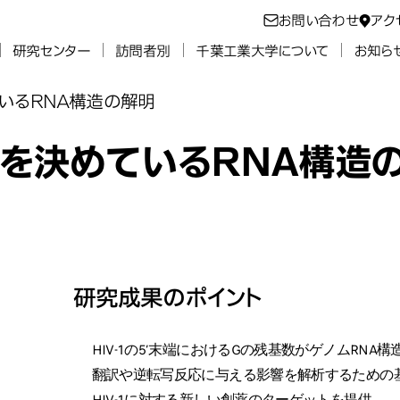
お問い合わせ
アク
研究センター
訪問者別
千葉工業大学について
お知ら
ているRNA構造の解明
運命を決めているRNA構造
研究成果のポイント
HIV-1の5ʼ末端におけるGの残基数がゲノムRNA
翻訳や逆転写反応に与える影響を解析するための