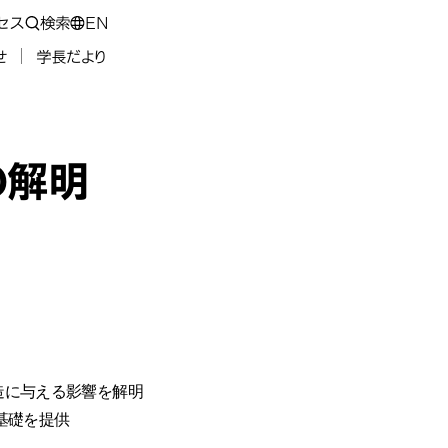
セス
検索
EN
せ
学長だより
の解明
構造に与える影響を解明
基礎を提供