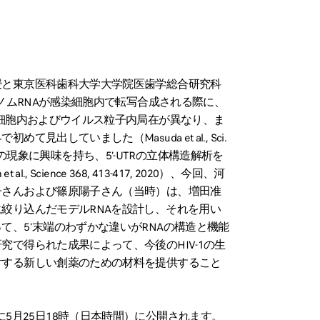
と東京医科歯科大学大学院医歯学総合研究科
ゲノムRNAが感染細胞内で転写合成される際に、
の細胞内およびウイルス粒子内局在が異なり、ま
していました（Masuda et al., Sci.
プがこの現象に興味を持ち、5ʹ-UTRの立体構造解析を
Science 368, 413-417, 2020）、今回、河
子さんおよび篠原陽子さん（当時）は、増田准
絞り込んだモデルRNAを設計し、それを用い
、5ʹ末端のわずかな違いがRNAの構造と機能
で得られた成果によって、今後のHIV-1の生
対する新しい創薬のための材料を提供すること
ts」に5月25日18時（日本時間）に公開されます。