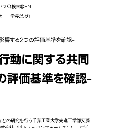
セス
検索
EN
せ
学長だより
影響する2つの評価基準を確認-
と行動に関する共同
の評価基準を確認-
などの研究を行う千葉工業大学先進工学部安藤
株式会社（以下トッパンフォームズ）は、生活