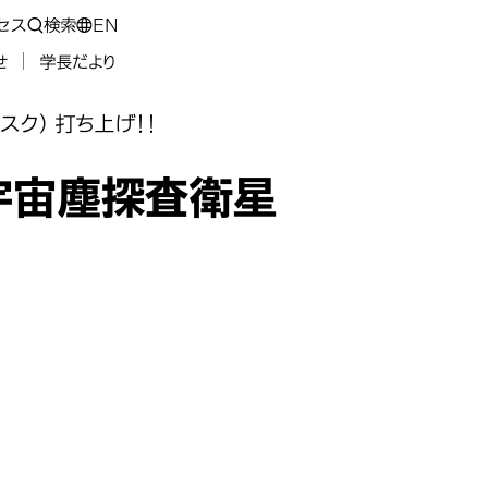
セス
検索
EN
せ
学長だより
スク）打ち上げ！！
宇宙塵探査衛星