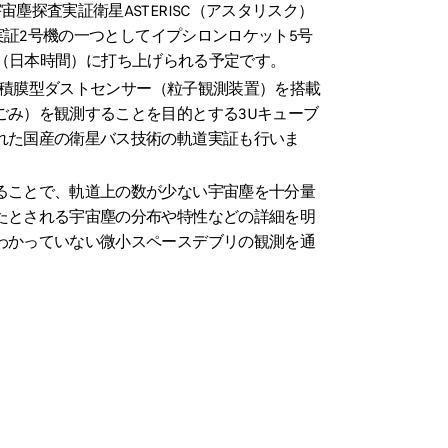
塵探査実証衛星ASTERISC（アスタリスク）
術実証2号機の一つとしてイプシロンロケット5号
59分（日本時間）に打ち上げられる予定です。
大面積膜型ダストセンサー（粒子観測装置）を搭載
ごみ）を観測することを目的とする3Uキューブ
れた国産の衛星バス技術の軌道実証も行いま
ることで、軌道上の数が少ない宇宙塵を十分量
たとされる宇宙塵の分布や特性などの詳細を明
わかっていない微小スペースデブリの観測を通