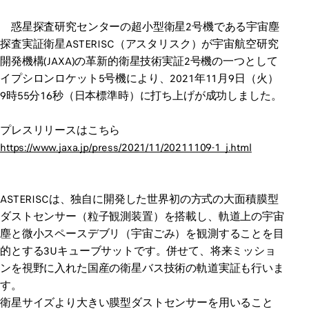
惑星探査研究センターの超小型衛星2号機である宇宙塵
探査実証衛星ASTERISC（アスタリスク）が宇宙航空研究
開発機構(JAXA)の革新的衛星技術実証2号機の一つとして
イプシロンロケット5号機により、2021年11月9日（火）
9時55分16秒（日本標準時）に打ち上げが成功しました。
プレスリリースはこちら
https://www.jaxa.jp/press/2021/11/20211109-1_j.html
ASTERISCは、独自に開発した世界初の方式の大面積膜型
ダストセンサー（粒子観測装置）を搭載し、軌道上の宇宙
塵と微小スペースデブリ（宇宙ごみ）を観測することを目
的とする3Uキューブサットです。併せて、将来ミッショ
ンを視野に入れた国産の衛星バス技術の軌道実証も行いま
す。
衛星サイズより大きい膜型ダストセンサーを用いること