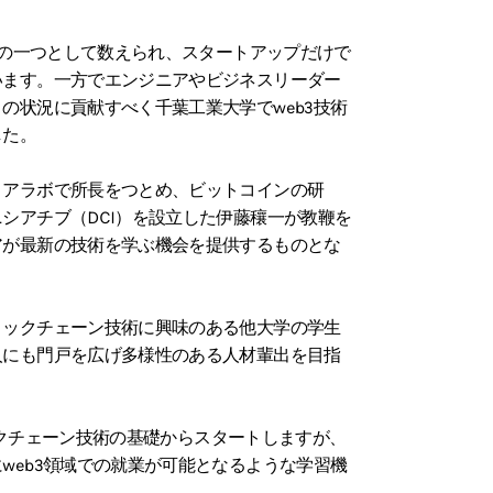
柱の一つとして数えられ、スタートアップだけで
います。一方でエンジニアやビジネスリーダー
の状況に貢献すべく千葉工業大学でweb3技術
した。
アラボで所長をつとめ、ビットコインの研
シアチブ（DCI）を設立した伊藤穰一が教鞭を
アが最新の技術を学ぶ機会を提供するものとな
ックチェーン技術に興味のある他大学の学生
人にも門戸を広げ多様性のある人材輩出を目指
ロックチェーン技術の基礎からスタートしますが、
web3領域での就業が可能となるような学習機