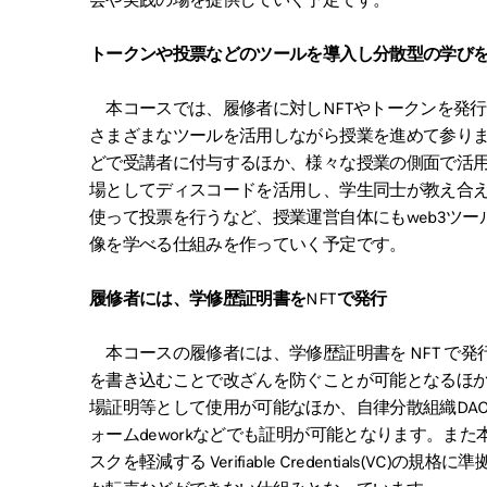
会や実践の場を提供していく予定です。
トークンや投票などのツールを導入し分散型の学び
本コースでは、履修者に対しNFTやトークンを発行するほか
さまざまなツールを活用しながら授業を進めて参り
どで受講者に付与するほか、様々な授業の側面で活
場としてディスコードを活用し、学生同士が教え合
使って投票を行うなど、授業運営自体にもweb3ツー
像を学べる仕組みを作っていく予定です。
履修者には、学修歴証明書をNFTで発行
本コースの履修者には、学修歴証明書を NFT で
を書き込むことで改ざんを防ぐことが可能となるほか、
場証明等として使用が可能なほか、自律分散組織DA
ォームdeworkなどでも証明が可能となります。また
スクを軽減する Verifiable Credentials(V