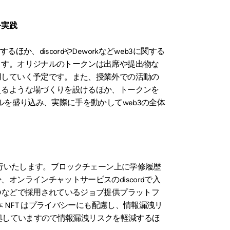
を実践
、discordやDeworkなどweb3に関する
ます。オリジナルのトークンは出席や提出物な
用していく予定です。また、授業外での活動の
えるような場づくりを設けるほか、トークンを
ルを盛り込み、実際に手を動かしてweb3の全体
発行いたします。ブロックチェーン上に学修履歴
オンラインチャットサービスのdiscordで入
Oなどで採用されているジョブ提供プラットフ
本 NFT はプライバシーにも配慮し、情報漏洩リ
C)の規格に準拠していますので情報漏洩リスクを軽減するほ