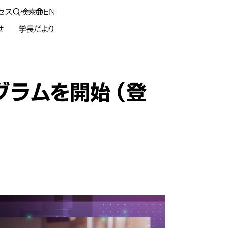
セス
検索
EN
せ
学長だより
グラムを開始（登