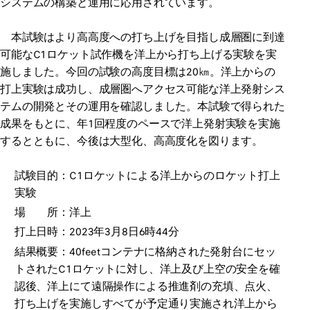
システムの構築と運用に応用されています。
本試験はより高高度への打ち上げを目指し成層圏に到達
可能なC1ロケット試作機を洋上から打ち上げる実験を実
施しました。今回の試験の高度目標は20㎞。洋上からの
打上実験は成功し、成層圏へアクセス可能な洋上発射シス
テムの開発とその運用を確認しました。本試験で得られた
成果をもとに、年1回程度のペースで洋上発射実験を実施
するとともに、今後は大型化、高高度化を図ります。
試験目的：C1ロケットによる洋上からのロケット打上
実験
場 所：洋上
打上日時：2023年3月8日6時44分
結果概要：40feetコンテナに格納された発射台にセッ
トされたC1ロケットに対し、洋上及び上空の安全を確
認後、洋上にて遠隔操作による推進剤の充填、点火、
打ち上げを実施しすべてが予定通り実施され洋上から