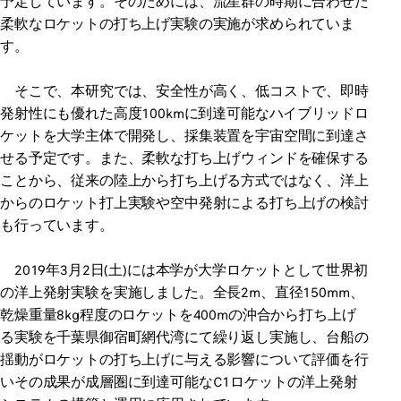
予定しています。そのためには、流星群の時期に合わせた
柔軟なロケットの打ち上げ実験の実施が求められていま
す。
そこで、本研究では、安全性が高く、低コストで、即時
発射性にも優れた高度100kmに到達可能なハイブリッドロ
ケットを大学主体で開発し、採集装置を宇宙空間に到達さ
せる予定です。また、柔軟な打ち上げウィンドを確保する
ことから、従来の陸上から打ち上げる方式ではなく、洋上
からのロケット打上実験や空中発射による打ち上げの検討
も行っています。
2019年3月2日(土)には本学が大学ロケットとして世界初
の洋上発射実験を実施しました。全長2m、直径150mm、
乾燥重量8kg程度のロケットを400mの沖合から打ち上げ
る実験を千葉県御宿町網代湾にて繰り返し実施し、台船の
揺動がロケットの打ち上げに与える影響について評価を行
いその成果が成層圏に到達可能なC1ロケットの洋上発射