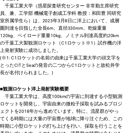
千葉工業大学（惑星探査研究センター 非常勤主席研究
員、兼、工学部 機械電子創成工学科 教授：和田豊 同研究
室所属学生ら）は、2023年3月8日に洋上において、成層
圏到達を目指した全長6m、直径330mm、乾燥重量
120kg、ペイロード重量10kg、ノミナル到達高度約20km
の千葉工大製観測ロケット（C1ロケット※1）試作機の洋
上発射実験に成功しました。
(※1: C1ロケットの名前の由来は千葉工業大学の頭文字を
とったCITとSeaの発音の二つからC1ロケットと故松井学
長が名付けられました。)
■観測ロケット洋上発射実験概要
千葉工業大学は、高度100kmの宇宙に到達する小型観測
ロケットを開発し、宇宙由来の微粒子採取を試みるプロジ
ェクトを2018年から進めています。特に、流星群がやっ
てくる時期には大量の宇宙塵が地球に降り注ぐため、この
時期に小型ロケットの打ち上げを行い、採取を行うことを